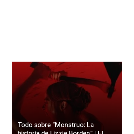
Todo sobre “Monstruo: La
historia de Lizzie Borden” | El