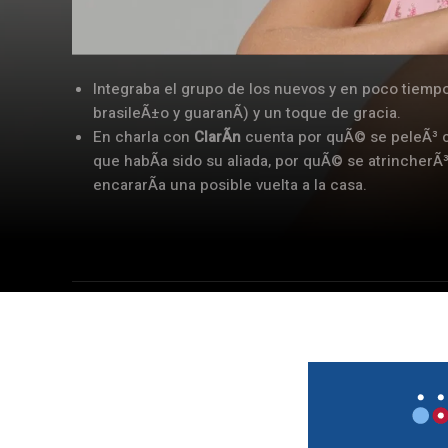
Integraba el grupo de los nuevos y en poco tiemp
brasileÃ±o y guaranÃ­) y un toque de gracia.
En charla con
ClarÃ­n
cuenta por quÃ© se peleÃ³ con
que habÃ­a sido su aliada, por quÃ© se atrincherÃ³
encararÃ­a una posible vuelta a la casa.