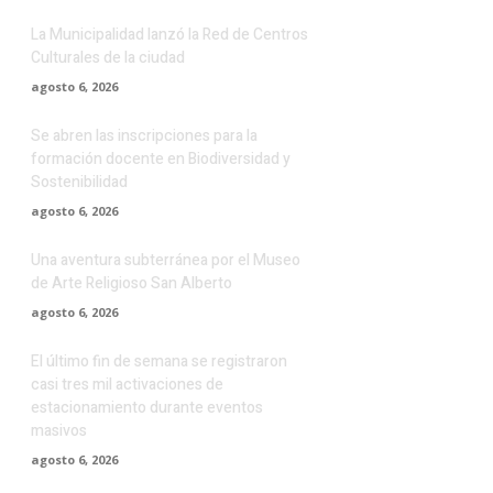
La Municipalidad lanzó la Red de Centros
Culturales de la ciudad
agosto 6, 2026
Se abren las inscripciones para la
formación docente en Biodiversidad y
Sostenibilidad
agosto 6, 2026
Una aventura subterránea por el Museo
de Arte Religioso San Alberto
agosto 6, 2026
El último fin de semana se registraron
casi tres mil activaciones de
estacionamiento durante eventos
masivos
agosto 6, 2026