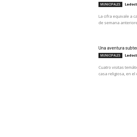
Ladoc
MUNICIPALES
La cifra equivale a c
de semana anteriore
Una aventura subter
Ladoc
MUNICIPALES
Cuatro visitas temát
casa religiosa, en el