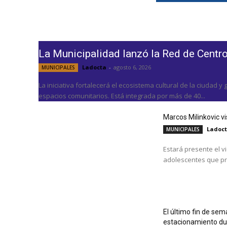
La Municipalidad lanzó la Red de Centro
Ladocta
-
agosto 6, 2026
MUNICIPALES
La iniciativa fortalecerá el ecosistema cultural de la ciudad 
espacios comunitarios. Está integrada por más de 40...
Marcos Milinkovic v
Ladoc
MUNICIPALES
Estará presente el v
adolescentes que pra
El último fin de sem
estacionamiento du