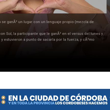
o se ganÃ³ un lugar con un lenguaje propio (mezcla de
 Sol, la participante que le ganÃ³ en el versus del lunes y
 y estuvieron a punto de sacarla por la fuerza, y cÃ³mo