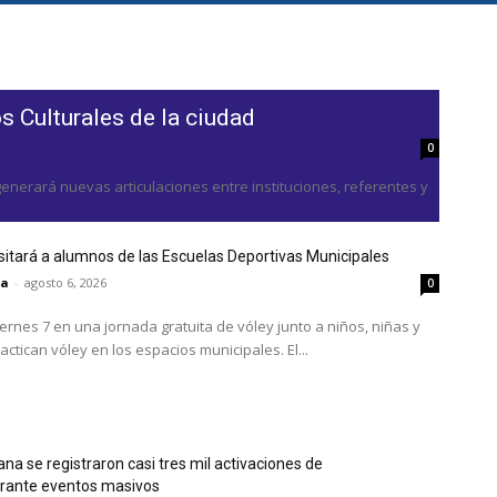
s Culturales de la ciudad
0
y generará nuevas articulaciones entre instituciones, referentes y
isitará a alumnos de las Escuelas Deportivas Municipales
ta
-
agosto 6, 2026
0
iernes 7 en una jornada gratuita de vóley junto a niños, niñas y
ctican vóley en los espacios municipales. El...
ana se registraron casi tres mil activaciones de
rante eventos masivos