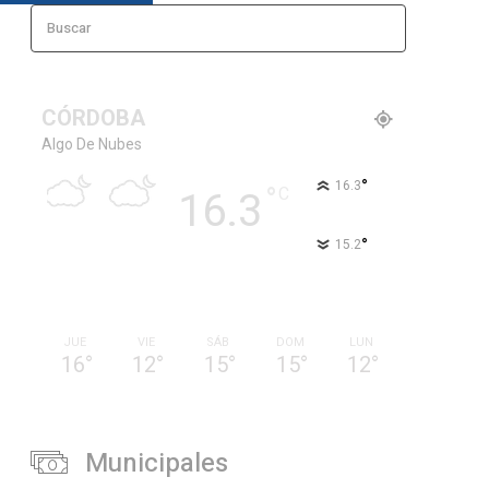
Buscar
CÓRDOBA
Algo De Nubes
°
16.3
°
C
16.3
°
15.2
98 %
3.5kmh
18 %
JUE
VIE
SÁB
DOM
LUN
16
°
12
°
15
°
15
°
12
°
Municipales