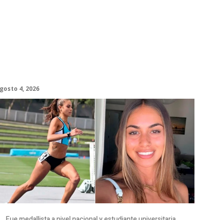
ConmociÃ³n en Australia: muriÃ³
Natasha Ward, una atleta australiana
de 21 aÃ±os
gosto 4, 2026
Fue medallista a nivel nacional y estudiante universitaria.