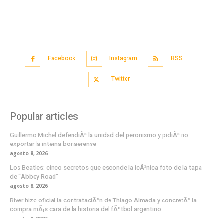
Facebook
Instagram
RSS
Twitter
Popular articles
Guillermo Michel defendiÃ³ la unidad del peronismo y pidiÃ³ no
exportar la interna bonaerense
agosto 8, 2026
Los Beatles: cinco secretos que esconde la icÃ³nica foto de la tapa
de “Abbey Road”
agosto 8, 2026
River hizo oficial la contrataciÃ³n de Thiago Almada y concretÃ³ la
compra mÃ¡s cara de la historia del fÃºtbol argentino