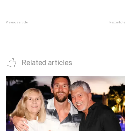
Previous article
Next article
La letal acusación de Wanda
Sweet Home Chicago, el blues
Nara contra la China Suárez: “Muy
mÃ¡s tocado en la historia, con
hija de…”
una letra desconcertante que
quizÃ¡s ni habla de esa ciudad
Related articles