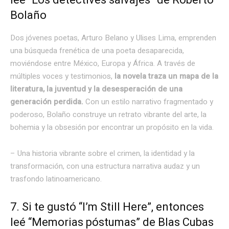
Bolaño
Dos jóvenes poetas, Arturo Belano y Ulises Lima, emprenden
una búsqueda frenética de una poeta desaparecida,
moviéndose entre México, Europa y África. A través de
múltiples voces y testimonios,
la novela traza un mapa de la
literatura, la juventud y la desesperación de una
generación perdida.
Con un estilo narrativo fragmentado y
poderoso, Bolaño construye un retrato vibrante del arte, la
bohemia y la obsesión por encontrar un propósito en la vida.
– Una historia vibrante sobre el crimen, la identidad y la
transformación, con una estructura narrativa audaz y un
trasfondo latinoamericano.
7. Si te gustó “I’m Still Here”, entonces
leé “Memorias póstumas” de Blas Cubas