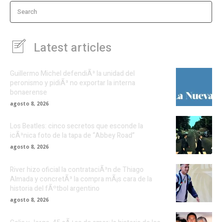
Search
Latest articles
Guillermo Michel defendiÃ³ la unidad del
peronismo y pidiÃ³ no exportar la interna
bonaerense
agosto 8, 2026
Los Beatles: cinco secretos que esconde la
icÃ³nica foto de la tapa de “Abbey Road”
agosto 8, 2026
River hizo oficial la contrataciÃ³n de Thiago
Almada y concretÃ³ la compra mÃ¡s cara de la
historia del fÃºtbol argentino
agosto 8, 2026