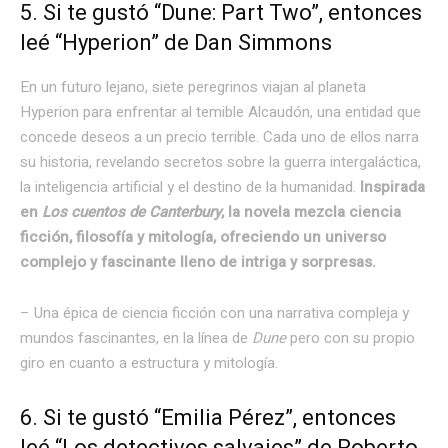
5. Si te gustó “Dune: Part Two”, entonces
leé “Hyperion” de Dan Simmons
En un futuro lejano, siete peregrinos viajan al planeta
Hyperion para enfrentar al temible Alcaudón, una entidad que
concede deseos a un precio terrible. Cada uno de ellos narra
su historia, revelando secretos sobre la guerra intergaláctica,
la inteligencia artificial y el destino de la humanidad.
Inspirada
en
Los cuentos de Canterbury
, la novela mezcla ciencia
ficción, filosofía y mitología, ofreciendo un universo
complejo y fascinante lleno de intriga y sorpresas.
– Una épica de ciencia ficción con una narrativa compleja y
mundos fascinantes, en la línea de
Dune
pero con su propio
giro en cuanto a estructura y mitología.
6. Si te gustó “Emilia Pérez”, entonces
leé “Los detectives salvajes” de Roberto