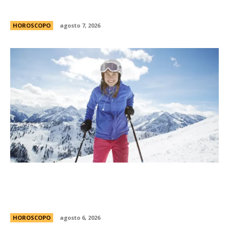
encanto
HOROSCOPO
agosto 7, 2026
MatÃ­as Baldoncini, mÃ©dico neurocirujano:
“Esta es la clave para disfrutar de la nieve sin
lesionarte”
HOROSCOPO
agosto 6, 2026