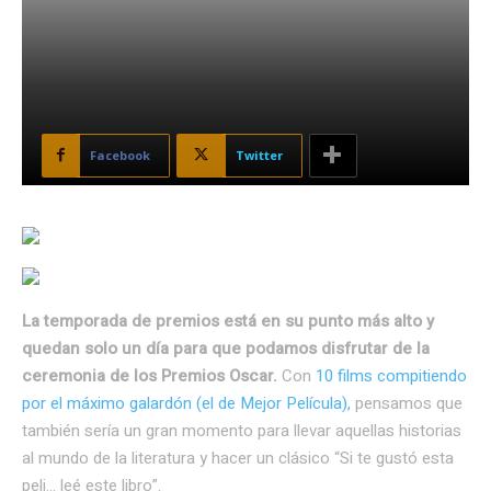
Facebook
Twitter
La temporada de premios está en su punto más alto y
quedan solo un día para que podamos disfrutar de la
ceremonia de los Premios Oscar.
Con
10 films compitiendo
por el máximo galardón (el de Mejor Película),
pensamos que
también sería un gran momento para llevar aquellas historias
al mundo de la literatura y hacer un clásico “Si te gustó esta
peli… leé este libro”.