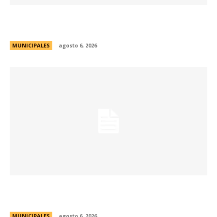
La Municipalidad lanzó la Red de Centros
Culturales de la ciudad
MUNICIPALES
agosto 6, 2026
Se abren las inscripciones para la formación
docente en Biodiversidad y Sostenibilidad
MUNICIPALES
agosto 6, 2026