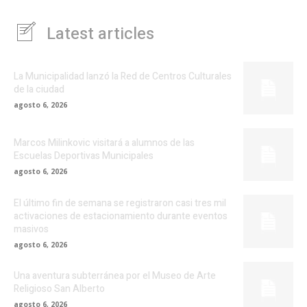
Latest articles
La Municipalidad lanzó la Red de Centros Culturales
de la ciudad
agosto 6, 2026
Marcos Milinkovic visitará a alumnos de las
Escuelas Deportivas Municipales
agosto 6, 2026
El último fin de semana se registraron casi tres mil
activaciones de estacionamiento durante eventos
masivos
agosto 6, 2026
Una aventura subterránea por el Museo de Arte
Religioso San Alberto
agosto 6, 2026