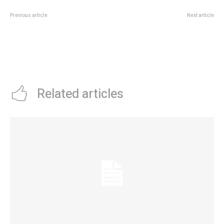
Previous article
Next article
La ComisiÃ³n de LegislaciÃ³n
QuiÃ©n es NÃ©stor Navarro, el
General respaldÃ³ la
excombatiente de Malvinas que
modificaciÃ³n del radio municipal
vive en Uruguay y debe asumir en
de RÃ­o Ceballos
San Lorenzo tras el escÃ¡ndalo
de Marcelo Moretti
Related articles