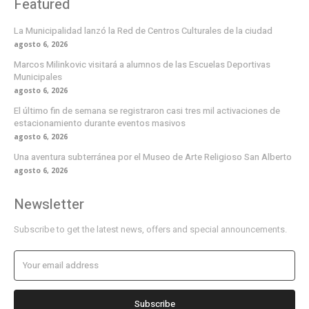
Featured
La Municipalidad lanzó la Red de Centros Culturales de la ciudad
agosto 6, 2026
Marcos Milinkovic visitará a alumnos de las Escuelas Deportivas
Municipales
agosto 6, 2026
El último fin de semana se registraron casi tres mil activaciones de
estacionamiento durante eventos masivos
agosto 6, 2026
Una aventura subterránea por el Museo de Arte Religioso San Alberto
agosto 6, 2026
Newsletter
Subscribe to get the latest news, offers and special announcements.
Subscribe