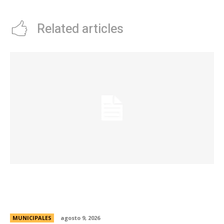
Related articles
La Municipalidad realizará controles
preventivos gratuitos de cáncer bucal en la
Plaza San Martín
MUNICIPALES
agosto 9, 2026