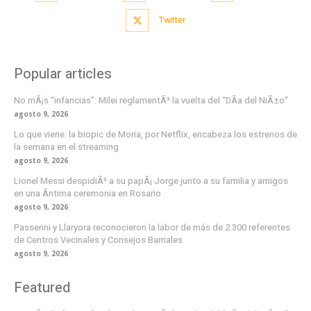
Twitter
Popular articles
No mÃ¡s “infancias”: Milei reglamentÃ³ la vuelta del “DÃ­a del NiÃ±o”
agosto 9, 2026
Lo que viene: la biopic de Moria, por Netflix, encabeza los estrenos de
la semana en el streaming
agosto 9, 2026
Lionel Messi despidiÃ³ a su papÃ¡ Jorge junto a su familia y amigos
en una Ã­ntima ceremonia en Rosario
agosto 9, 2026
Passerini y Llaryora reconocieron la labor de más de 2.300 referentes
de Centros Vecinales y Consejos Barriales
agosto 9, 2026
Featured