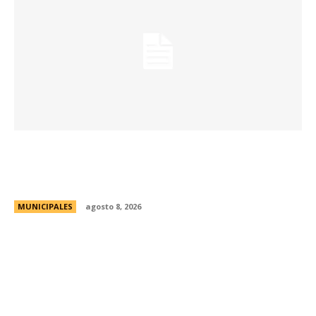
Eventos masivos: estas son las zonas
habilitadas de estacionamiento controlado
durante el fin de semana
MUNICIPALES
agosto 8, 2026