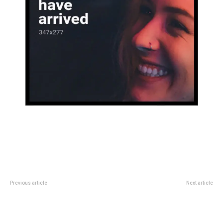
Previous article
Next article
New York Fashion Week 2026: las
Este viernes habrá una nueva
tendencias primavera verano que
edición de La Noche de los CPC
se vieron en las pasarelas
con atención especial de 17:00 a
21:00 horas