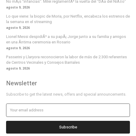
No mÃ¡s “infancias”: Milei reglamentÃ³ la vuelta del “DÃ­a del NiÃ±o”
agosto 9, 2026
Lo que viene: la biopic de Moria, por Netflix, encabeza los estrenos de
la semana en el streaming
agosto 9, 2026
Lionel Messi despidiÃ³ a su papÃ¡ Jorge junto a su familia y amigos
en una Ã­ntima ceremonia en Rosario
agosto 9, 2026
Passerini y Llaryora reconocieron la labor de más de 2.300 referentes
de Centros Vecinales y Consejos Barriales
agosto 9, 2026
Newsletter
Subscribe to get the latest news, offers and special announcements.
Subscribe