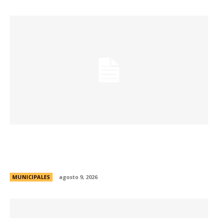
Passerini y Llaryora reconocieron la labor de
más de 2.300 referentes de Centros Vecinales
y Consejos Barriales
MUNICIPALES
agosto 9, 2026