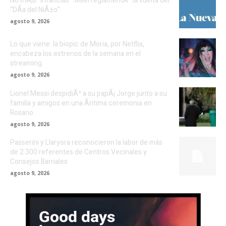
No mÃ¡s “infancias”: Milei reglamentÃ³ la vuelta del
“DÃ­a del NiÃ±o”
agosto 9, 2026
Lo que viene: la biopic de Moria, por Netflix,
encabeza los estrenos de la semana en el
streaming
agosto 9, 2026
Lionel Messi despidiÃ³ a su papÃ¡ Jorge junto a su
familia y amigos en una Ã­ntima ceremonia en
Rosario
agosto 9, 2026
Passerini y Llaryora reconocieron la labor de más
de 2.300 referentes de Centros Vecinales y
Consejos Barriales
agosto 9, 2026