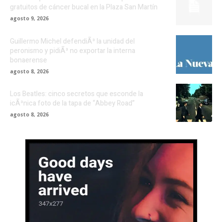
gratuitos de cáncer bucal en la Plaza San Martín
agosto 9, 2026
Guillermo Michel defendiÃ³ la unidad del
peronismo y pidiÃ³ no exportar la interna
bonaerense
agosto 8, 2026
Los Beatles: cinco secretos que esconde la
icÃ³nica foto de la tapa de “Abbey Road”
agosto 8, 2026