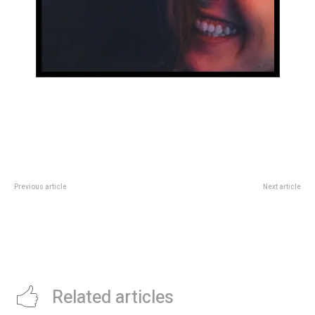
Previous article
Next article
Etapas finales para la ampliación
La ex Gran Hemano Andrea
del desagüe pluvial de avenida
presentó a su imponente nuevo
Vélez Sarsfield: Passerini recorrió
novio a los besos: “Es streaper”
las obras en la zona sur de la
ciuda
Related articles