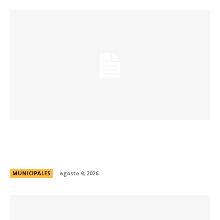
La Municipalidad realizará controles
preventivos gratuitos de cáncer bucal en la
Plaza San Martín
MUNICIPALES
agosto 9, 2026