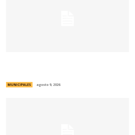
Passerini y Llaryora reconocieron la labor de
más de 2.300 referentes de Centros Vecinales
y Consejos Barriales
MUNICIPALES
agosto 9, 2026