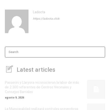
Ladocta
https://ladocta.click
Search
Latest articles
Passerini y Llaryora reconocieron la labor de más
de 2.300 referentes de Centros Vecinales y
Consejos Barriales
agosto 9, 2026
La Municipalidad realizará controles preventivos