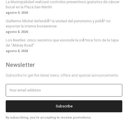
La Municipalidad realizará controles preventivos gratuitos de cáncer
bucal en la Plaza San Martín
agosto 9, 2026
Guillermo Michel defendiÃ³ la unidad del peronismo y pidiÃ³ no
exportar la interna bonaerense
agosto 8, 2026
Los Beatles: cinco secretos que esconde la icÃ³nica foto de la tapa
de “Abbey Road”
agosto 8, 2026
Newsletter
Subscribe to get the latest news, offers and special announcements.
Subscribe
By subscribing, you're accepting to receive promotions.