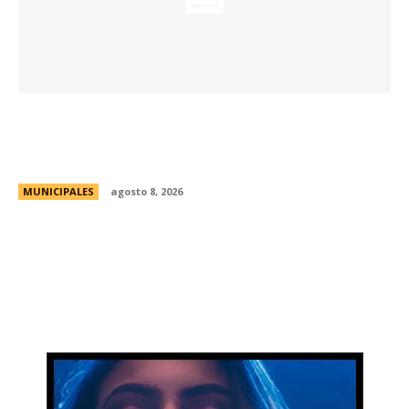
Eventos masivos: estas son las zonas
habilitadas de estacionamiento controlado
durante el fin de semana
MUNICIPALES
agosto 8, 2026