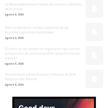
La Municipalidad lanzó la Red de Centros Culturales
de la ciudad
agosto 6, 2026
Marcos Milinkovic visitará a alumnos de las
Escuelas Deportivas Municipales
agosto 6, 2026
El último fin de semana se registraron casi tres mil
activaciones de estacionamiento durante eventos
masivos
agosto 6, 2026
Una aventura subterránea por el Museo de Arte
Religioso San Alberto
agosto 6, 2026