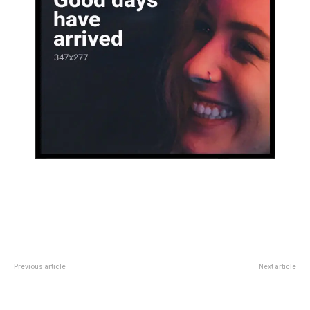
Previous article
Next article
Ideas econÃ³micas para decorar
El Ballet del ColÃ³n presentÃ³
con textiles, sin comprar nada
tres obras, una mejor que la otra
nuevo