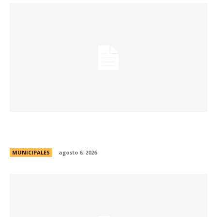
Se abren las inscripciones para la formación
docente en Biodiversidad y Sostenibilidad
MUNICIPALES
agosto 6, 2026