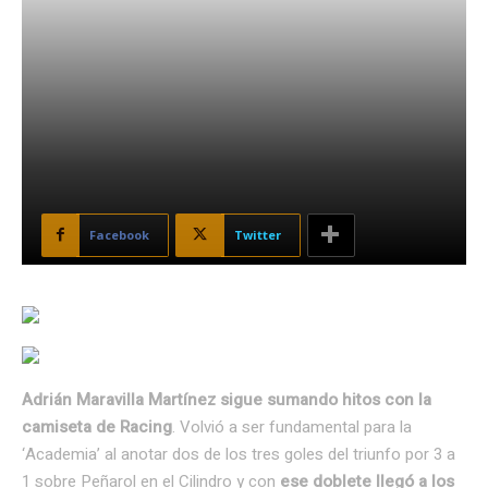
Facebook
Twitter
Adrián Maravilla Martínez sigue sumando hitos con la
camiseta de Racing
. Volvió a ser fundamental para la
‘Academia’ al anotar dos de los tres goles del triunfo por 3 a
1 sobre Peñarol en el Cilindro y con
ese doblete llegó a los