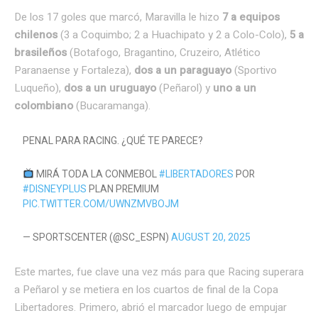
De los 17 goles que marcó, Maravilla le hizo
7 a equipos
chilenos
(3 a Coquimbo; 2 a Huachipato y 2 a Colo-Colo),
5 a
brasileños
(Botafogo, Bragantino, Cruzeiro, Atlético
Paranaense y Fortaleza),
dos a un paraguayo
(Sportivo
Luqueño),
dos a un uruguayo
(Peñarol) y
uno a un
colombiano
(Bucaramanga).
PENAL PARA RACING. ¿QUÉ TE PARECE?
MIRÁ TODA LA CONMEBOL
#LIBERTADORES
POR
#DISNEYPLUS
PLAN PREMIUM
PIC.TWITTER.COM/UWNZMVBOJM
— SPORTSCENTER (@SC_ESPN)
AUGUST 20, 2025
Este martes, fue clave una vez más para que Racing superara
a Peñarol y se metiera en los cuartos de final de la Copa
Libertadores. Primero, abrió el marcador luego de empujar