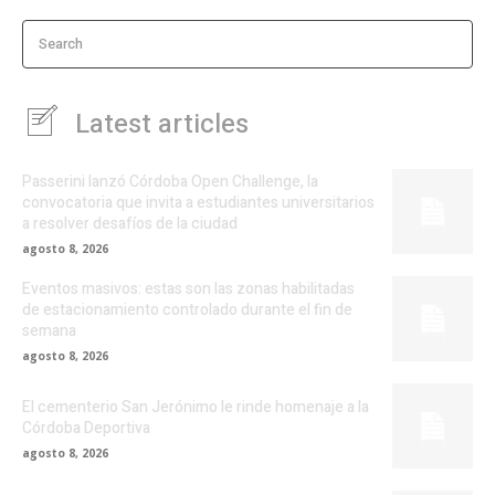
Search
Latest articles
Passerini lanzó Córdoba Open Challenge, la
convocatoria que invita a estudiantes universitarios
a resolver desafíos de la ciudad
agosto 8, 2026
Eventos masivos: estas son las zonas habilitadas
de estacionamiento controlado durante el fin de
semana
agosto 8, 2026
El cementerio San Jerónimo le rinde homenaje a la
Córdoba Deportiva
agosto 8, 2026