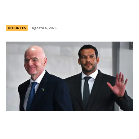
Racing tambiÃ©n tiene “su container”: Milito
tomÃ³ una drÃ¡stica decisiÃ³n y apartÃ³ al
capitÃ¡n Santiago Sosa del plantel
DEPORTES
agosto 6, 2026
Brasil, el primer sudamericano en hablar sobre
el frustrado proyecto de Infantino en la FIFA:
“Personalmente, me opongo”