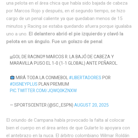
una pelota en el área chica que había sido bajada de cabeza
por Marcos Rojo y después, en el segundo tiempo, se hizo
cargo de un penal caliente ya que quedaban menos de 15
minutos y Racing se estaba quedando afuera porque igualaba
uno a uno.
El delantero abrió el pie izquierdo y clavó la
pelota en un ángulo. Fue un golazo de penal
.
¡¡¡GOL DE RACING!!! MARCOS R. LA BAJÓ DE CABEZA Y
MARAVILLA PUSO EL 1-0 (1-1 GLOBAL) ANTE PEÑAROL.
MIRÁ TODA LA CONMEBOL
#LIBERTADORES
POR
#DISNEYPLUS
PLAN PREMIUM
PIC.TWITTER.COM/JQWQ0KZNXW
— SPORTSCENTER (@SC_ESPN)
AUGUST 20, 2025
El oriundo de Campana había provocado la falta al colocar
bien el cuerpo en el área antes de que Gularte lo apoyara con
el antebrazo en la nuca. El árbitro colombiano Wilmar Roldán