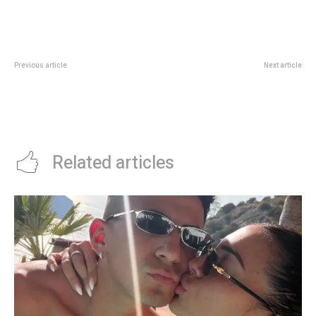
Previous article
Next article
HorÃ³scopo diario: las
Ciclo de Conciertos Didácticos:
predicciones para el miÃ©rcoles
niños y niñas de cinco años
20 de agosto de 2025 en amor,
vivieron una experiencia musical
dinero y salud
única en el Teatro Comedia
Related articles