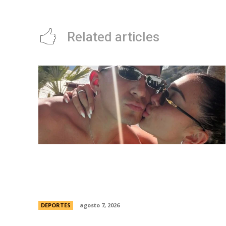
Related articles
Thiago Almada prepara su viaje a Buenos
Aires para firmar con River y sumarse al
equipo del Chacho Coudet
DEPORTES
agosto 7, 2026