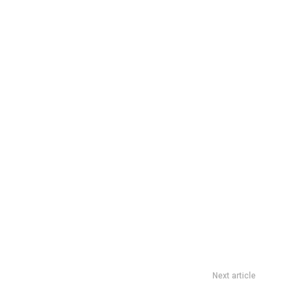
Next article
Buen fin de semana para el vÃ³ley glorioso