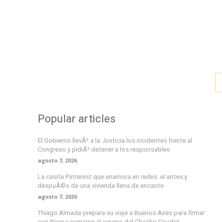
Popular articles
El Gobierno llevÃ³ a la Justicia los incidentes frente al
Congreso y pidiÃ³ detener a los responsables
agosto 7, 2026
La casita Pinterest que enamora en redes: el antes y
despuÃ©s de una vivienda llena de encanto
agosto 7, 2026
Thiago Almada prepara su viaje a Buenos Aires para firmar
con River y sumarse al equipo del Chacho Coudet