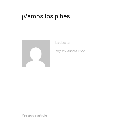
¡Vamos los pibes!
Ladocta
https://ladocta.click
Previous article
Passerini: “Mientras en otros lugares buscan excusas para 
nos encontramos”