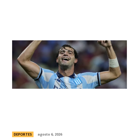
Racing tambiÃ©n tiene “su container”:
Milito tomÃ³ una drÃ¡stica decisiÃ³n y
apartÃ³ al capitÃ¡n Santiago Sosa del
plantel
DEPORTES
agosto 6, 2026