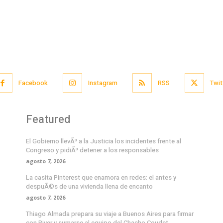
Facebook
Instagram
RSS
Twit
Featured
El Gobierno llevÃ³ a la Justicia los incidentes frente al
Congreso y pidiÃ³ detener a los responsables
agosto 7, 2026
La casita Pinterest que enamora en redes: el antes y
despuÃ©s de una vivienda llena de encanto
agosto 7, 2026
Thiago Almada prepara su viaje a Buenos Aires para firmar
con River y sumarse al equipo del Chacho Coudet