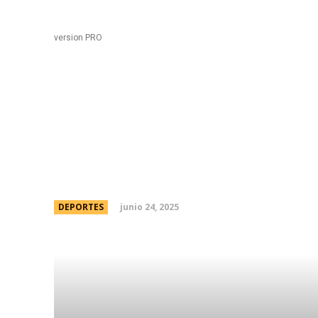
Black
Home
version PRO
AFA Y LCF: los marcad
Camioneros
junio 24, 2025
DEPORTES