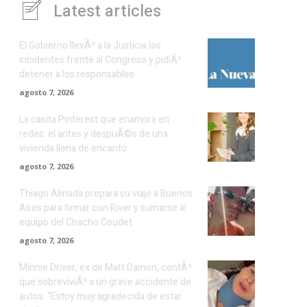
Latest articles
El Gobierno llevÃ³ a la Justicia los
incidentes frente al Congreso y pidiÃ³
detener a los responsables
agosto 7, 2026
La casita Pinterest que enamora en
redes: el antes y despuÃ©s de una
vivienda llena de encanto
agosto 7, 2026
Thiago Almada prepara su viaje a Buenos
Aires para firmar con River y sumarse al
equipo del Chacho Coudet
agosto 7, 2026
Minnie Driver, ex de Matt Damon, contÃ³
que sobreviviÃ³ a un grave accidente de
autos: “Estoy muy agradecida de estar