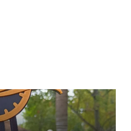
Horoscopo
Deportes
Entretenimiento
Munic
onÃ³ en Leones!