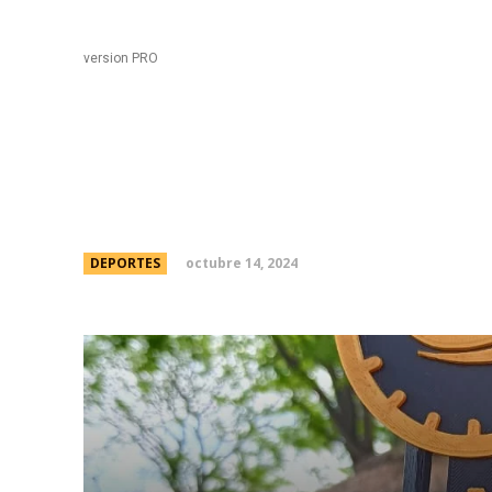
Black
Home
version PRO
Â¡La nataciÃ³n se cor
octubre 14, 2024
DEPORTES