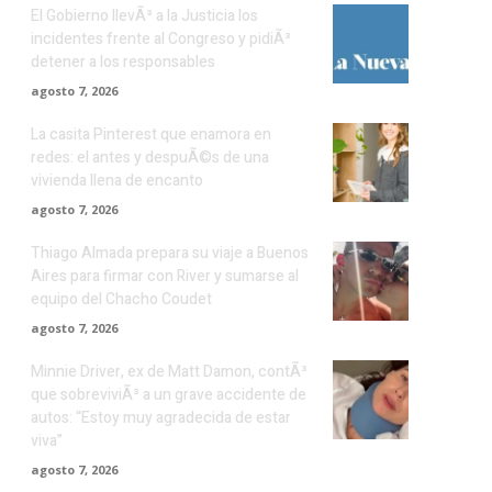
El Gobierno llevÃ³ a la Justicia los
incidentes frente al Congreso y pidiÃ³
detener a los responsables
agosto 7, 2026
La casita Pinterest que enamora en
redes: el antes y despuÃ©s de una
vivienda llena de encanto
agosto 7, 2026
Thiago Almada prepara su viaje a Buenos
Aires para firmar con River y sumarse al
equipo del Chacho Coudet
agosto 7, 2026
Minnie Driver, ex de Matt Damon, contÃ³
que sobreviviÃ³ a un grave accidente de
autos: “Estoy muy agradecida de estar
viva”
agosto 7, 2026