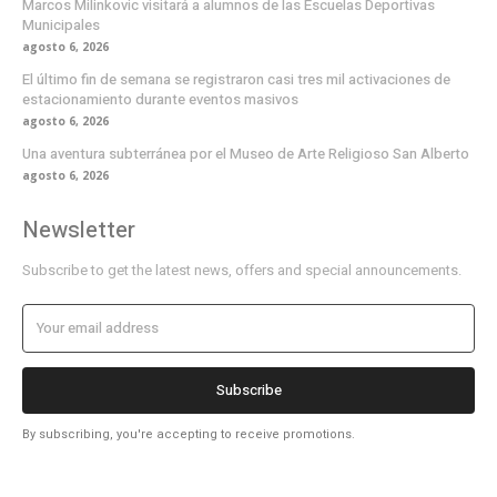
Marcos Milinkovic visitará a alumnos de las Escuelas Deportivas
Municipales
agosto 6, 2026
El último fin de semana se registraron casi tres mil activaciones de
estacionamiento durante eventos masivos
agosto 6, 2026
Una aventura subterránea por el Museo de Arte Religioso San Alberto
agosto 6, 2026
Newsletter
Subscribe to get the latest news, offers and special announcements.
Subscribe
By subscribing, you're accepting to receive promotions.