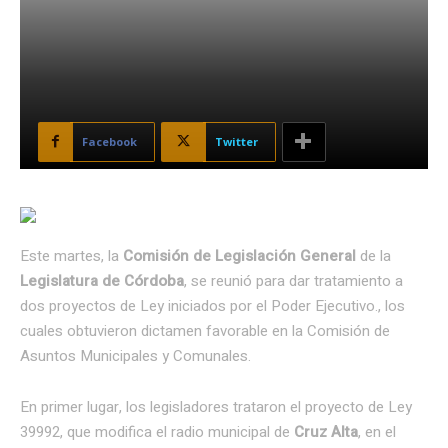
Facebook
Twitter
Este martes, la
Comisión de Legislación General
de la
Legislatura de Córdoba
, se reunió para dar tratamiento a
dos proyectos de Ley iniciados por el Poder Ejecutivo., los
cuales obtuvieron dictamen favorable en la Comisión de
Asuntos Municipales y Comunales.
En primer lugar, los legisladores trataron el proyecto de Ley
39992, que modifica el radio municipal de
Cruz Alta
, en el