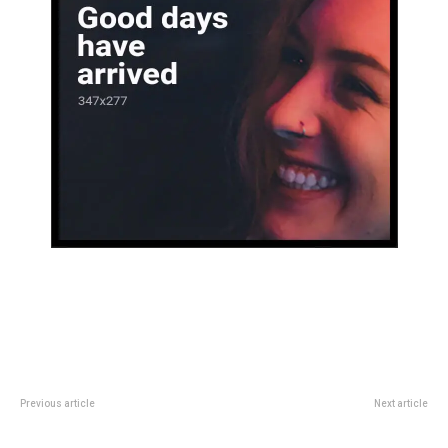
Previous article
Next article
La confesión más dura: Barbie
Peinados para dÃ­a de lluvia: 3
Vélez contó cómo está a 9 años
ideas para controlar el frizz