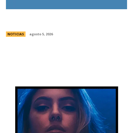
Ley de Tierras: Â¿cuÃ¡nto territorio argentino ya
estÃ¡ actualmente en manos extranjeras?
NOTICIAS
agosto 5, 2026