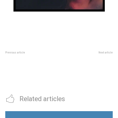
Previous article
Next article
La revancha de Tatjana Maria, la
Más de 1100 personas en fiestas
tenista mÃ¡s veterana en
clandestinas: el Municipio
coronarse en un WTA 500: “Me
intensificó los controles y
decÃ­an que era demasiado vieja
clausuró tres eventos el fin de
y acÃ¡ estoy con el trofeo a los
semana
37 aÃ±os”
Related articles