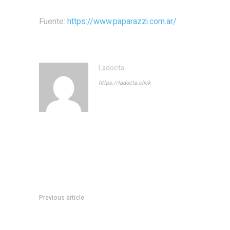
Fuente:
https://www.paparazzi.com.ar/
Ladocta
https://ladocta.click
Previous article
CPC con horario extendido: Mercantil, Ruta 20, General Paz,