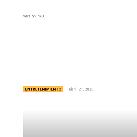
Black
Home
version PRO
Barby Silenzi contó po
separarse de El Polac
abril 21, 2025
ENTRETENIMIENTO