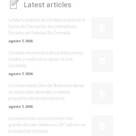
Latest articles
La Municipalidad de Córdoba presentó el
Curso de Formación de Linkeadores
Sociales en Soledad No Deseada
agosto 7, 2026
Córdoba reconoció a dos producciones
locales y reafirmó su apoyo al cine
cordobés
agosto 7, 2026
La Universidad Libre del Ambiente lanza
un curso para aprender a reparar
pequeños electrodomésticos
agosto 7, 2026
La muestra de coleccionismo más
grande del país celebra su 33° edición en
la ciudad de Córdoba