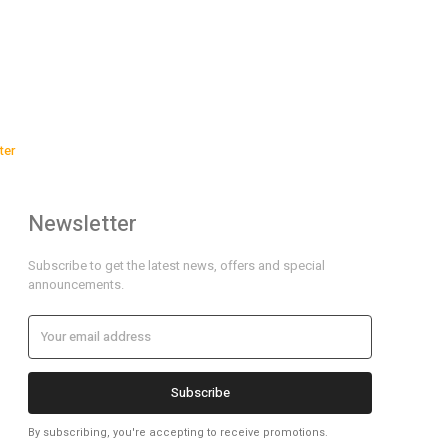
ter
Newsletter
Subscribe to get the latest news, offers and special
announcements.
Subscribe
By subscribing, you're accepting to receive promotions.