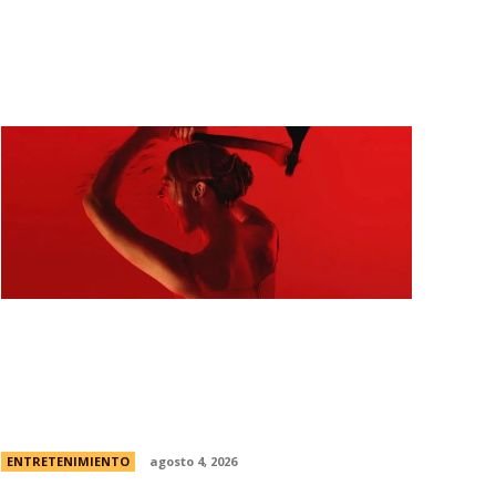
Todo sobre “Monstruo: La historia de
Lizzie Borden” | El caso real, fecha de
estreno en Netflix y el primer vistazo a la
nueva...
ENTRETENIMIENTO
agosto 4, 2026