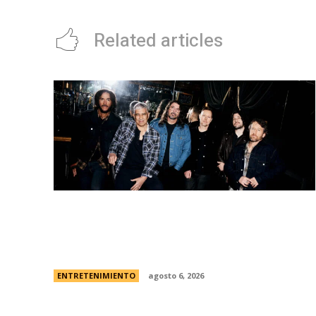
Related articles
Foo Fighters vuelve a la Argentina:
dÃ³nde se presentarÃ¡ la banda, cÃ³mo y
cuÃ¡ndo comprar las entradas
ENTRETENIMIENTO
agosto 6, 2026