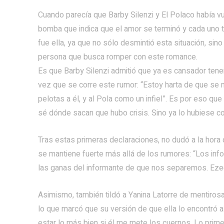
Cuando parecía que Barby Silenzi y El Polaco había vue
bomba que indica que el amor se terminó y cada uno t
fue ella, ya que no sólo desmintió esta situación, si
persona que busca romper con este romance.
Es que Barby Silenzi admitió que ya es cansador tener
vez que se corre este rumor: “Estoy harta de que se 
pelotas a él, y al Pola como un infiel”. Es por eso qu
sé dónde sacan que hubo crisis. Sino ya lo hubiese c
Tras estas primeras declaraciones, no dudó a la hora 
se mantiene fuerte más allá de los rumores: “Los in
las ganas del informante de que nos separemos. Ezequ
Asimismo, también tildó a Yanina Latorre de mentirosa
lo que marcó que su versión de que ella lo encontró a 
estar lo más bien si él me mete los cuernos. Lo prim