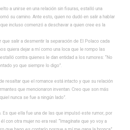
lto a unirse en una relación sin fisuras, estalló una
omó su camino. Ante esto, quien no dudó en salir a hablar
no que incluso comenzó a deschavar a quien cree es la
 que salir a desmentir la separación de El Polaco cada
nos quiera dejar a mí como una loca que le rompo las
e estalló contra quienes le dan entidad a los rumores: “No
ontado yo que siempre lo digo”.
de resaltar que el romance está intacto y que su relación
formantes que mencionaron inventan. Creo que son más
iel nunca se fue a ningún lado”.
. Es que ella fue una de las que impulsó este rumor, por
él con otra mujer no era real: “Imagínate que yo voy a
ero que hago es contarlo porque a mí me gana la bronca”.