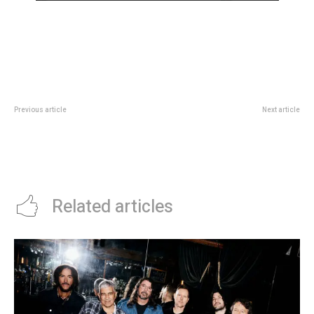
Previous article
Next article
Dramático: Miley Cyrus contó por
Palmeiras vs Porto, por el
qué sus hermanos sintieron
Mundial de Clubes, minuto a
humillación y se avergonzaron de
minuto: los brasileÃ±os quieren
ella
recibirse de candidatos
Related articles