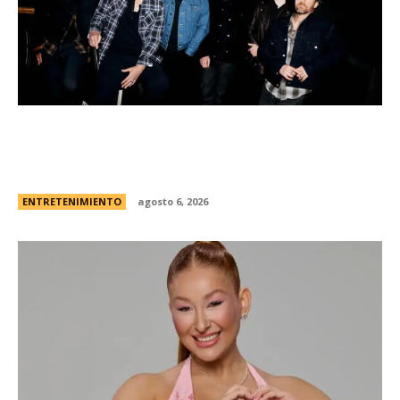
Foo Fighters vuelve a la Argentina: dÃ³nde se
presentarÃ¡ la banda, cÃ³mo y cuÃ¡ndo comprar
las entradas
ENTRETENIMIENTO
agosto 6, 2026