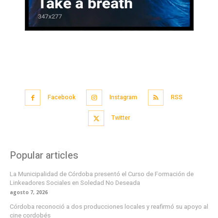
Facebook
Instagram
RSS
Twitter
Popular articles
La Municipalidad de Córdoba presentó el Curso de Formación de
Linkeadores Sociales en Soledad No Deseada
agosto 7, 2026
Córdoba reconoció a dos producciones locales y reafirmó su apoyo al
cine cordobés