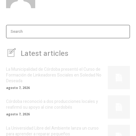
Search
Latest articles
La Municipalidad de Córdoba presentó el Curso de
Formación de Linkeadores Sociales en Soledad No
Deseada
agosto 7, 2026
Córdoba reconoció a dos producciones locales y
reafirmó su apoyo al cine cordobés
agosto 7, 2026
La Universidad Libre del Ambiente lanza un curso
para aprender a reparar pequeños