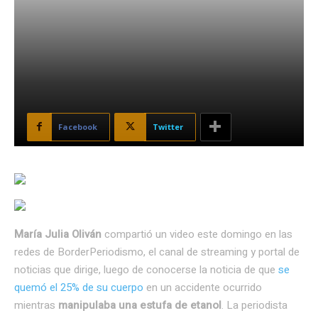
Facebook
Twitter
María Julia Oliván
compartió un video este domingo en las
redes de BorderPeriodismo, el canal de streaming y portal de
noticias que dirige, luego de conocerse la noticia de que
se
quemó el 25% de su cuerpo
en un accidente ocurrido
mientras
manipulaba una estufa de etanol
. La periodista