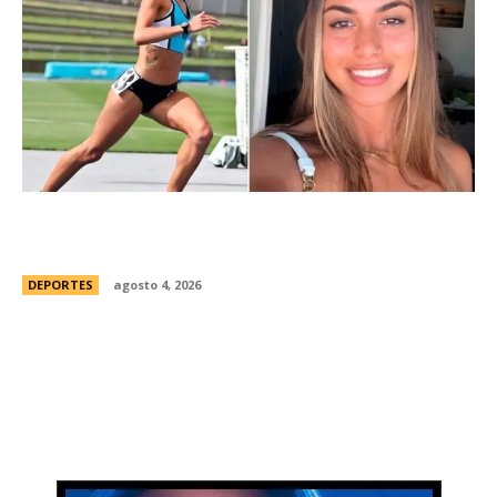
ConmociÃ³n en Australia: muriÃ³ Natasha Ward,
una atleta australiana de 21 aÃ±os
DEPORTES
agosto 4, 2026