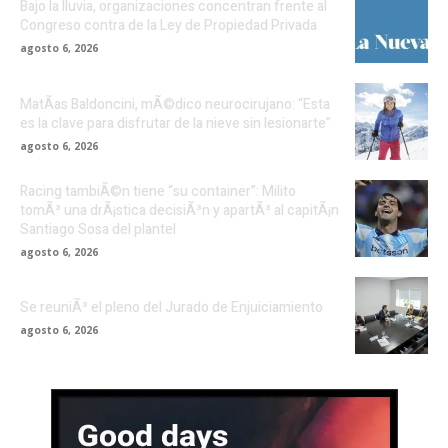
Bajo la lluvia, organizaciones concentran frente al
Congreso contra de la Ley de Propiedad Privada
agosto 6, 2026
MatÃ­as Baldoncini, mÃ©dico neurocirujano: “Esta
es la clave para disfrutar de la nieve sin lesionarte”
agosto 6, 2026
Racing tambiÃ©n tiene “su container”: Milito
tomÃ³ una drÃ¡stica decisiÃ³n y apartÃ³ al capitÃ¡n
Santiago Sosa del plantel
agosto 6, 2026
Se reuniÃ³ el pleno del Jurado de Enjuiciamiento
agosto 6, 2026