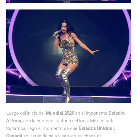
Luego del inicio del
Mundial 2026
en el imponente
Estadio
Azteca
, con la psoterior victoria del local México ante
Sudáfrica, llegó el momento de que
Estados Unidos
y
Canadá
se vistan de gala y saquen su chapa de