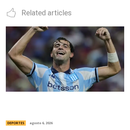
Related articles
Racing tambiÃ©n tiene “su container”: Milito
tomÃ³ una drÃ¡stica decisiÃ³n y apartÃ³ al
capitÃ¡n Santiago Sosa del plantel
DEPORTES
agosto 6, 2026