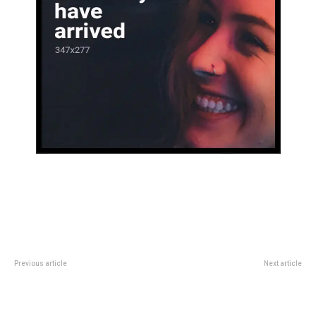
Previous article
Next article
Llegan los Premios Pinti, que
Mundial 2026: Â¿cÃ³mo prevenir
distinguirÃ¡n lo mejor del teatro
las apuestas online de los
comercial
adolescentes?