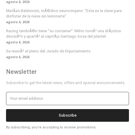
agosto 6, 2026
MatÃ­as Baldoncini, mÃ©dico neurocirujano: “Esta es la clave para
disfrutar de la nieve sin lesionarte”
agosto 6, 2026
Racing tambiÃ©n tiene “su container”: Milito tomÃ³ una drÃ¡stica
decisiÃ³n y apartÃ³ al capitÃ¡n Santiago Sosa del plantel
agosto 6, 2026
Se reuniÃ³ el pleno del Jurado de Enjuiciamiento
agosto 6, 2026
Newsletter
Subscribe to get the latest news, offers and special announcements.
Subscribe
By subscribing, you're accepting to receive promotions.