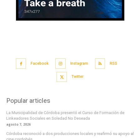
Facebook
Instagram
RSS
Twitter
Popular articles
La Municipalidad de Córdoba presentó el Curso de Formación de
Linkeadores Sociales en Soledad No Deseada
agosto 7, 2026
Córdoba reconoció a dos producciones locales y reafirmó su apoyo al
cine cordobés