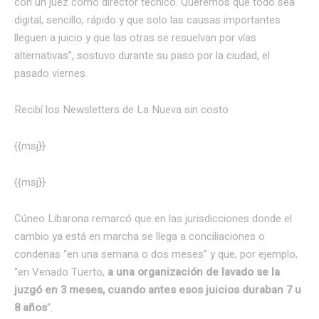
con un juez como director técnico. Queremos que todo sea
digital, sencillo, rápido y que solo las causas importantes
lleguen a juicio y que las otras se resuelvan por vías
alternativas”, sostuvo durante su paso por la ciudad, el
pasado viernes.
Recibí los Newsletters de La Nueva
sin costo
{{msj}}
{{msj}}
Cúneo Libarona remarcó que en las jurisdicciones donde el
cambio ya está en marcha se llega a conciliaciones o
condenas “en una semana o dos meses” y que, por ejemplo,
“en Venado Tuerto,
a una organización de lavado se la
juzgó en 3 meses, cuando antes esos juicios duraban 7 u
8 años
“.