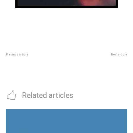
Previous article
Next article
A Gustavo Quinteros se le saliÃ³
Oscar 2025: quiÃ©nes van a
la cadena: el DT campeÃ³n con
ganar, rubro por rubro
VÃ©lez fue expulsado en Brasil
por golpear a un jugador rival
Related articles