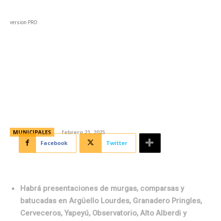
Black
Home
Horoscopo
Deportes
Entreten
version PRO
Carnavales Barriales 2025: de
viernes a domingo, un fin de
semana a puro ritmo
MUNICIPALES
febrero 21, 2025
Facebook
Twitter
Habrá presentaciones de murgas, comparsas y
batucadas en Argüello Lourdes, Granadero Pringles,
Cerveceros, Yapeyú, Observatorio, Alto Alberdi y