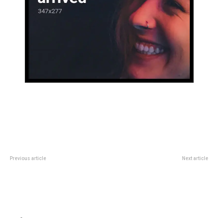
Previous article
Next article
El Parque de la Biodiversidad
La SelecciÃ³n Argentina de
ofrece un fin de semana con dos
bÃ¡squet perdiÃ³ con Venezuela
propuestas gratuitas para la
pero festejÃ³ igual: sellÃ³ su
familia
clasificaciÃ³n a la AmeriCup 2025