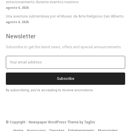
estacionamiento durante eventos masivos
agosto 6, 2026
Una aventura subterránea por el Museo de Arte Religioso San Alberto
agosto 6, 2026
Newsletter
Subscribe to get the latest news, offers and special announcements.
Subscribe
By subscribing, you're accepting to receive promotions.
© Copyright - Newspaper WordPress Theme by TagDiv
Home
Horoscopo
Deportes
Entretenimiento
Municipales