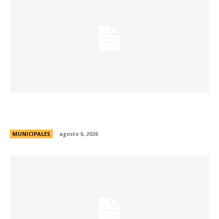
Se abren las inscripciones para la formación
docente en Biodiversidad y Sostenibilidad
MUNICIPALES
agosto 6, 2026