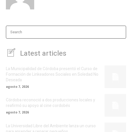
Search
Latest articles
La Municipalidad de Córdoba presentó el Curso de
Formación de Linkeadores Sociales en Soledad No
Deseada
agosto 7, 2026
Córdoba reconoció a dos producciones locales y
reafirmó su apoyo al cine cordobés
agosto 7, 2026
La Universidad Libre del Ambiente lanza un curso
para aprender a reparar pequeños