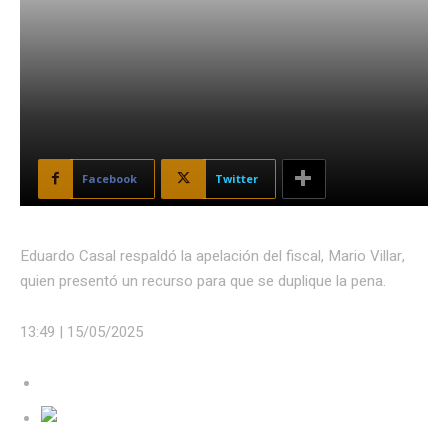
Facebook
Twitter
Eduardo Casal respaldó la apelación del fiscal, Mario Villar,
quien presentó un recurso para que se duplique la pena.
13:49 |
15/05/2025