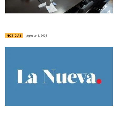
Se reuniÃ³ el pleno del Jurado de
Enjuiciamiento
NOTICIAS
agosto 6, 2026
Ley de Tierras: Â¿cuÃ¡nto territorio argentino ya