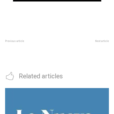
Previous article
Next article
La ex Gran Hemano Andrea
La vicegobernadora presidiÃ³ la
presentó a su imponente nuevo
inauguraciÃ³n de mejoras en la
novio a los besos: “Es streaper”
escuela El Algodonal de Agua de
Oro
Related articles