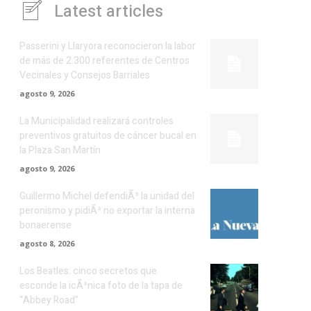
Latest articles
Passerini y Llaryora reconocieron la labor
de más de 2.300 referentes de Centros
Vecinales y Consejos Barriales
agosto 9, 2026
La Municipalidad realizará controles
preventivos gratuitos de cáncer bucal en
la Plaza San Martín
agosto 9, 2026
Guillermo Michel defendiÃ³ la unidad del
peronismo y pidiÃ³ no exportar la interna
bonaerense
agosto 8, 2026
Los Beatles: cinco secretos que
esconde la icÃ³nica foto de la tapa de
“Abbey Road”