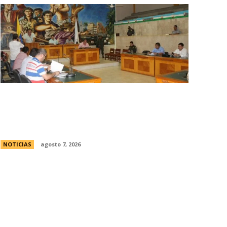
Avances en la vinculaciÃ³n internacional
entre las legislaturas de CÃ³rdoba
(Argentina) y CÃ³rdoba (Colombia)
NOTICIAS
agosto 7, 2026