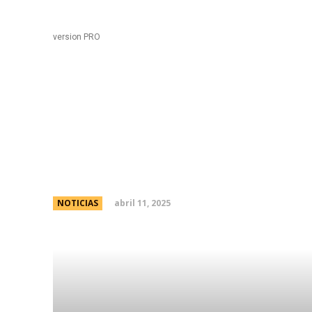
Black
Home
version PRO
Celebramos 20 aÃ±os
comunidad en Ciudad 
abril 11, 2025
NOTICIAS