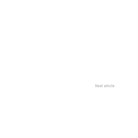
Next article
organizaciones sociales, protagonistas del debate legislativo