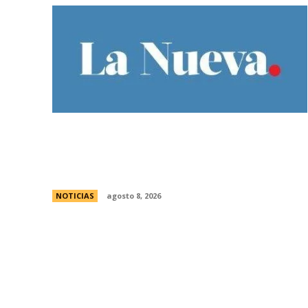
Guillermo Michel defendiÃ³ la unidad del
peronismo y pidiÃ³ no exportar la interna
bonaerense
NOTICIAS
agosto 8, 2026