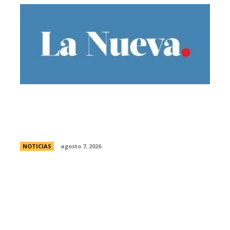
El Gobierno llevÃ³ a la Justicia los
incidentes frente al Congreso y pidiÃ³
detener a los responsables
NOTICIAS
agosto 7, 2026