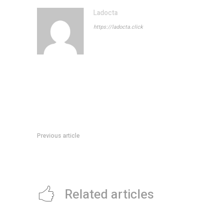
Ladocta
https://ladocta.click
Previous article
Estos son los protagonistas de Orgullo y prejuicio: quÃ© p
de Netflix
Related articles