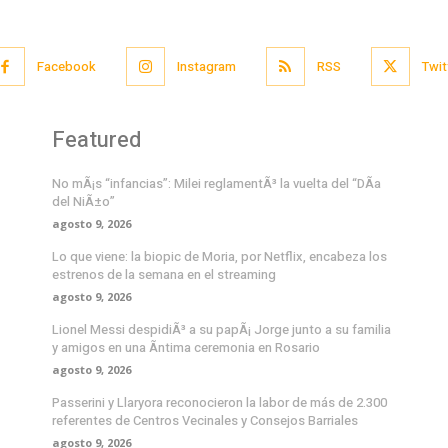
Facebook
Instagram
RSS
Twit
Featured
No mÃ¡s “infancias”: Milei reglamentÃ³ la vuelta del “DÃ­a
del NiÃ±o”
agosto 9, 2026
Lo que viene: la biopic de Moria, por Netflix, encabeza los
estrenos de la semana en el streaming
agosto 9, 2026
Lionel Messi despidiÃ³ a su papÃ¡ Jorge junto a su familia
y amigos en una Ã­ntima ceremonia en Rosario
agosto 9, 2026
Passerini y Llaryora reconocieron la labor de más de 2.300
referentes de Centros Vecinales y Consejos Barriales
agosto 9, 2026