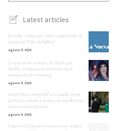
Latest articles
No mÃ¡s “infancias”: Milei reglamentÃ³ la
vuelta del “DÃ­a del NiÃ±o”
agosto 9, 2026
Lo que viene: la biopic de Moria, por
Netflix, encabeza los estrenos de la
semana en el streaming
agosto 9, 2026
Lionel Messi despidiÃ³ a su papÃ¡ Jorge
junto a su familia y amigos en una Ã­ntima
ceremonia en Rosario
agosto 9, 2026
Passerini y Llaryora reconocieron la labor