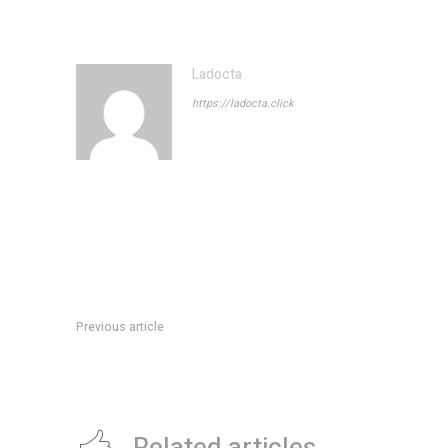
Ladocta
https://ladocta.click
Previous article
La venta de autos subiÃ³ 100 % interanual en enero y fue 
2018