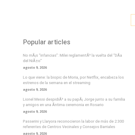
Popular articles
No mÃ¡s “infancias”: Milei reglamentÃ³ la vuelta del “DÃ­a
del NiÃ±o”
agosto 9, 2026
Lo que viene: la biopic de Moria, por Netflix, encabeza los
estrenos de la semana en el streaming
agosto 9, 2026
Lionel Messi despidiÃ³ a su papÃ¡ Jorge junto a su familia
y amigos en una Ã­ntima ceremonia en Rosario
agosto 9, 2026
Passerini y Llaryora reconocieron la labor de más de 2.300
referentes de Centros Vecinales y Consejos Barriales
agosto 9, 2026