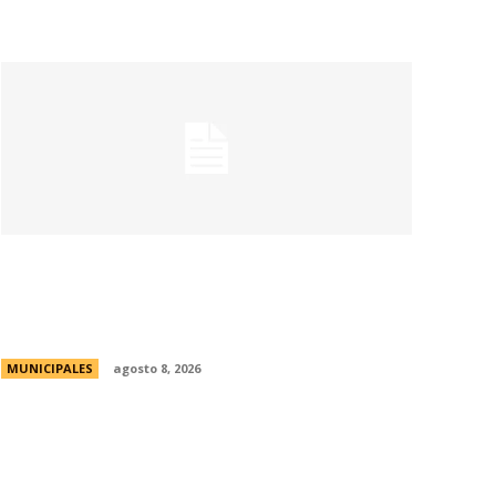
Eventos masivos: estas son las zonas
habilitadas de estacionamiento
controlado durante el fin de semana
MUNICIPALES
agosto 8, 2026