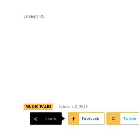
Black
Home
version PRO
Clausuran gran puesto 
Av. Juan B. Justo que 
pública
febrero 2, 2025
MUNICIPALES
Facebook
Twitter
Share