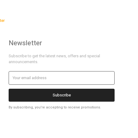
ter
Newsletter
Subscribe to get the latest news, offers and special
announcements.
Subscribe
By subscribing, you're accepting to receive promotions.