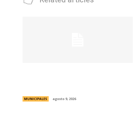
Related articles
La Municipalidad realizará controles
preventivos gratuitos de cáncer bucal en
la Plaza San Martín
MUNICIPALES
agosto 9, 2026