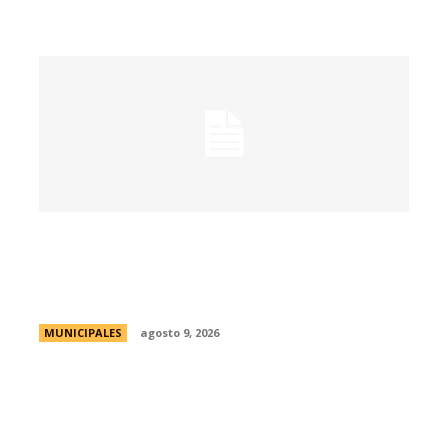
Passerini y Llaryora reconocieron la labor
de más de 2.300 referentes de Centros
Vecinales y Consejos Barriales
MUNICIPALES
agosto 9, 2026