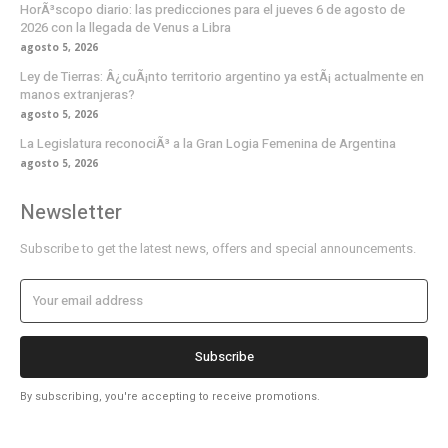
HorÃ³scopo diario: las predicciones para el jueves 6 de agosto de
2026 con la llegada de Venus a Libra
agosto 5, 2026
Ley de Tierras: Â¿cuÃ¡nto territorio argentino ya estÃ¡ actualmente en
manos extranjeras?
agosto 5, 2026
La Legislatura reconociÃ³ a la Gran Logia Femenina de Argentina
agosto 5, 2026
Newsletter
Subscribe to get the latest news, offers and special announcements.
Subscribe
By subscribing, you're accepting to receive promotions.