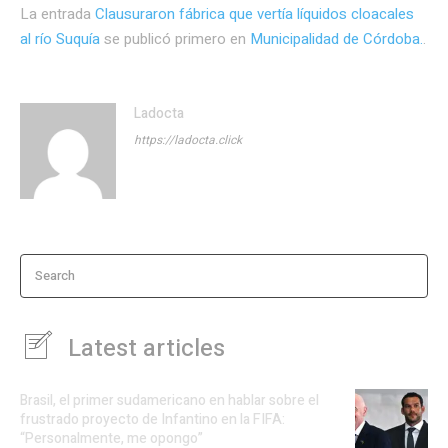
La entrada
Clausuraron fábrica que vertía líquidos cloacales
al río Suquía
se publicó primero en
Municipalidad de Córdoba.
.
Ladocta
https://ladocta.click
Search
Latest articles
Brasil, el primer sudamericano en hablar sobre el
frustrado proyecto de Infantino en la FIFA:
“Personalmente, me opongo”