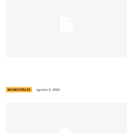
Passerini supervisó el avance de la obra de
pavimentación de calle Agustín Piaggio en
barrio Quintas de Italia
MUNICIPALES
agosto 5, 2026