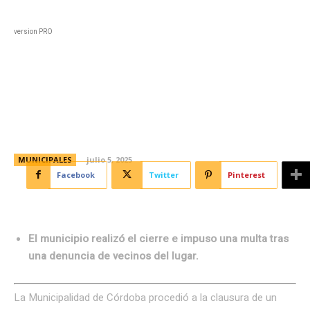
Black
Home
Horoscopo
Deportes
Entreten
version PRO
Clausuraron fábrica que vertía
líquidos cloacales al río Suquía
MUNICIPALES
julio 5, 2025
Facebook
Twitter
Pinterest
El municipio realizó el cierre e impuso una multa tras
una denuncia de vecinos del lugar.
La Municipalidad de Córdoba procedió a la clausura de un