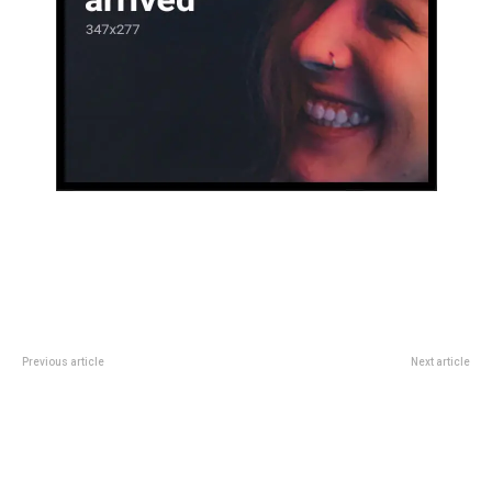
Previous article
Next article
De entrecasa: CARLOS MARIANO
Black Sabbath y su despedida
LORENZO
ante 2 millones de fans en vivo y
por streaming: quÃ© tocaron y
cÃ³mo se lo vio a Ozzy Osbourne