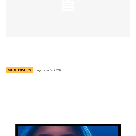
La Municipalidad abre una nueva convocatoria
para el Programa de Incubación de
Emprendimientos y PyMEs
MUNICIPALES
agosto 5, 2026