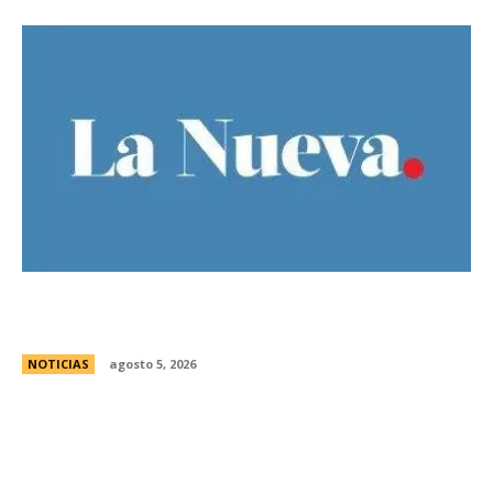
Ley de Tierras: Â¿cuÃ¡nto territorio argentino ya
estÃ¡ actualmente en manos extranjeras?
NOTICIAS
agosto 5, 2026