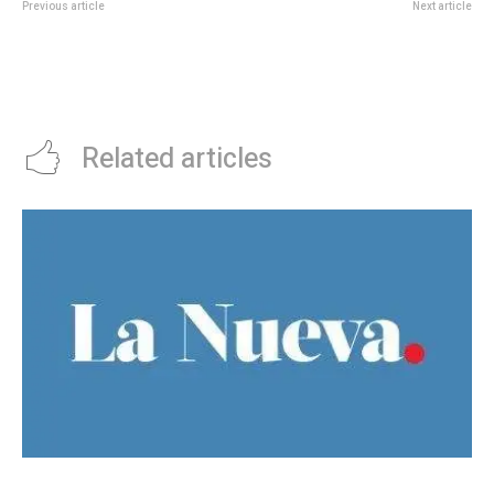
Previous article
Next article
Dillom contÃ³ cÃ³mo se prepara
Tu cafÃ© refugio, en casa:
para su show en VÃ©lez: “Voy a
cÃ³mo armar un rincÃ³n con todo
chupar menos, hacer dieta y
lo que te gusta
comer un poco mÃ¡s sano”
Related articles
Bajo la lluvia, organizaciones concentran frente