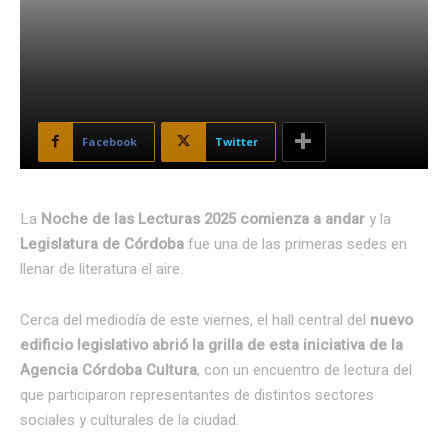
Facebook
Twitter
La
Noche de las Lecturas 2025 comienza a andar
y
la
Legislatura de Córdoba
fue una de las primeras sedes en
llenar de literatura el aire.
Cerca del mediodía de este viernes, el hall central del
nuevo
edificio legislativo abrió la grilla de esta iniciativa de la
Agencia Córdoba Cultura
, con un encuentro de lectura del
que participaron representantes de distintos sectores
sociales y culturales de la ciudad.