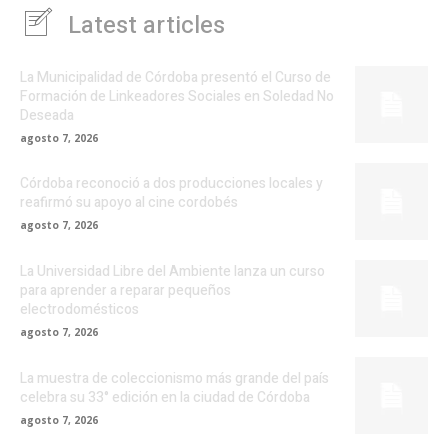
Latest articles
La Municipalidad de Córdoba presentó el Curso de
Formación de Linkeadores Sociales en Soledad No
Deseada
agosto 7, 2026
Córdoba reconoció a dos producciones locales y
reafirmó su apoyo al cine cordobés
agosto 7, 2026
La Universidad Libre del Ambiente lanza un curso
para aprender a reparar pequeños
electrodomésticos
agosto 7, 2026
La muestra de coleccionismo más grande del país
celebra su 33° edición en la ciudad de Córdoba
agosto 7, 2026