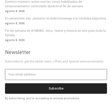
Eventos masivos: estas son las zonas habilitadas de
estacionamiento controlado durante el fin de semana
agosto 8, 2026
El cementerio San Jerónimo le rinde homenaje a la Córdoba Deportiva
agosto 8, 2026
Fin de semana en el MMAU: circo, teatro y música en vivo para toda la
familia
agosto 8, 2026
Newsletter
Subscribe to get the latest news, offers and special announcements.
Subscribe
By subscribing, you're accepting to receive promotions.