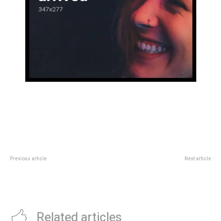
Previous article
Next article
Milei anticipÃ³ que prevÃ© un
Despachan el proyecto que eleva
esquema sin intervenciÃ³n para
estÃ¡ndares de idoneidad para
el dÃ³lar
candidatos y funcionarios
Related articles