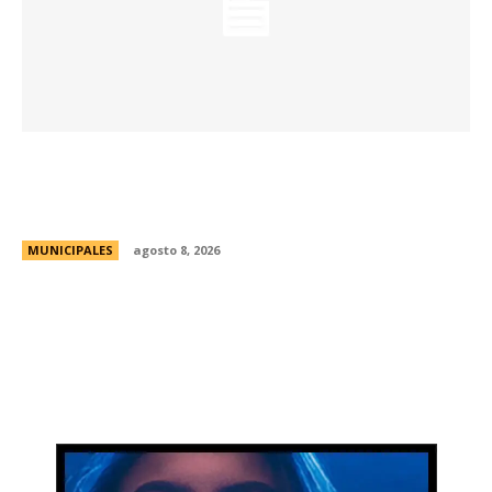
La Universidad de Milán-Bicocca conoce el
modelo educativo de Córdoba para impulsar
prácticas e investigaciones conjuntas
MUNICIPALES
agosto 8, 2026