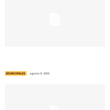
Passerini lanzó Córdoba Open Challenge, la
convocatoria que invita a estudiantes
universitarios a resolver desafíos de la ciudad
MUNICIPALES
agosto 8, 2026