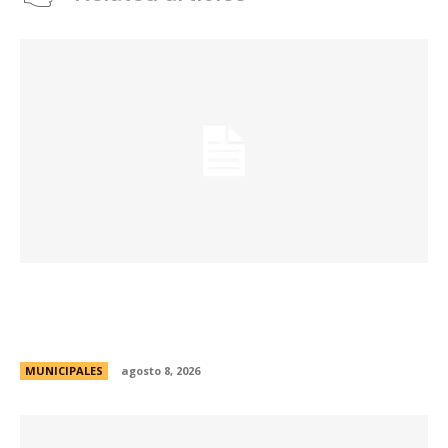
Eventos masivos: estas son las zonas
habilitadas de estacionamiento controlado
durante el fin de semana
MUNICIPALES
agosto 8, 2026