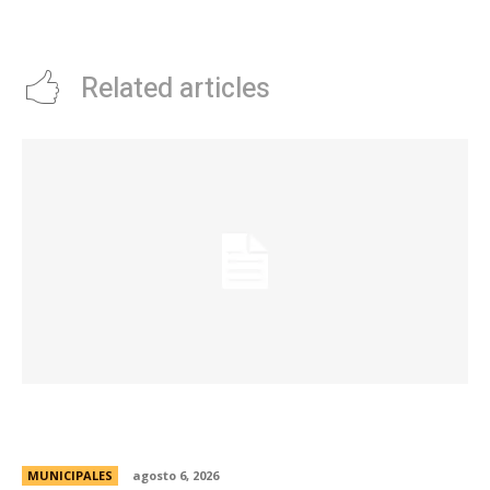
de fÃºtbol: guÃ­a para entender
el caso
Related articles
La Municipalidad lanzó la Red de Centros
Culturales de la ciudad
MUNICIPALES
agosto 6, 2026