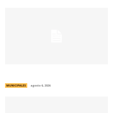
Se abren las inscripciones para la formación
docente en Biodiversidad y Sostenibilidad
MUNICIPALES
agosto 6, 2026