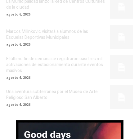
La Municipalidad lanzó la Red de Centros Culturales
de la ciudad
agosto 6, 2026
Marcos Milinkovic visitará a alumnos de las
Escuelas Deportivas Municipales
agosto 6, 2026
El último fin de semana se registraron casi tres mil
activaciones de estacionamiento durante eventos
masivos
agosto 6, 2026
Una aventura subterránea por el Museo de Arte
Religioso San Alberto
agosto 6, 2026