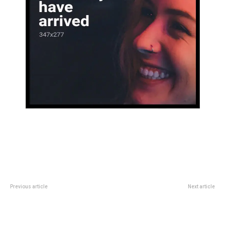
Previous article
Next article
Premios Grammy 2025: la
Empieza el juicio a Rubiales por
alfombra roja, los ganadores y
el beso no consentido a Jenni
los shows de la gran gala
Hermoso en el Mundial femenino