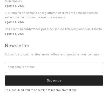
Municipales
agosto 6, 2026
El último fin de semana se registraron casi tres mil activaciones de
estacionamiento durante eventos masivos
agosto 6, 2026
Una aventura subterránea por el Museo de Arte Religioso San Alberto
agosto 6, 2026
Newsletter
Subscribe to get the latest news, offers and special announcements.
Subscribe
By subscribing, you're accepting to receive promotions.