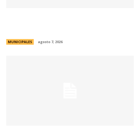
La Municipalidad de Córdoba presentó el Curso
de Formación de Linkeadores Sociales en
Soledad No Deseada
MUNICIPALES
agosto 7, 2026
La muestra de coleccionismo más grande del