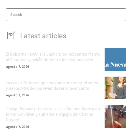
Search
Latest articles
El Gobierno llevÃ³ a la Justicia los incidentes frente
al Congreso y pidiÃ³ detener a los responsables
agosto 7, 2026
La casita Pinterest que enamora en redes: el antes
y despuÃ©s de una vivienda llena de encanto
agosto 7, 2026
Thiago Almada prepara su viaje a Buenos Aires para
firmar con River y sumarse al equipo del Chacho
Coudet
agosto 7, 2026