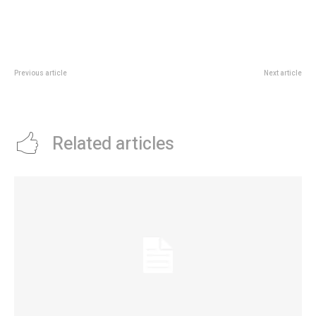
Previous article
Next article
Términos y condiciones del
La historia del día que Ricardo
Sistema de Gestión Tu Móvil
Darín rechazó ser cantante
Related articles