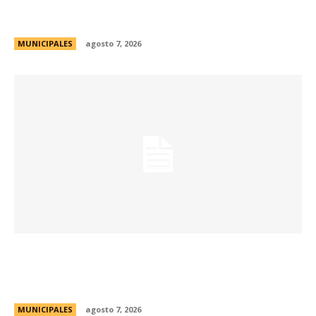
país celebra su 33° edición en la ciudad de
Córdoba
MUNICIPALES
agosto 7, 2026
La Universidad Libre del Ambiente lanza un
curso para aprender a reparar pequeños
electrodomésticos
MUNICIPALES
agosto 7, 2026