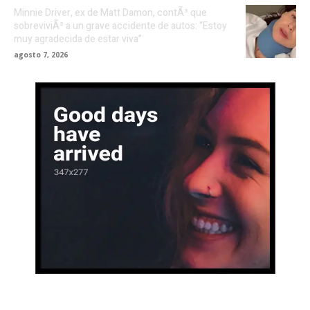
Minnie Driver, ex de Matt Damon, contÃ³ que
sobreviviÃ³ a un grave accidente de autos: “Estoy
muy agradecida de estar viva”
agosto 7, 2026