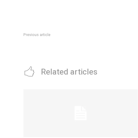
Previous article
QuiÃ©nes son los candidatos de las listas para las eleccione
Buenos Aires
Related articles