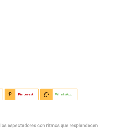
Horoscopo
Deportes
Entretenimiento
Munic
le de Música Ciudadana
n el Teatro Comedia
Pinterest
WhatsApp
a los espectadores con ritmos que resplandecen