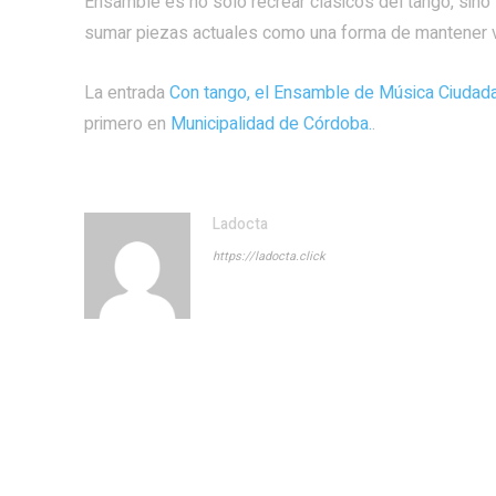
Ensamble es no solo recrear clásicos del tango, sin
sumar piezas actuales como una forma de mantener v
La entrada
Con tango, el Ensamble de Música Ciudada
primero en
Municipalidad de Córdoba.
.
Ladocta
https://ladocta.click