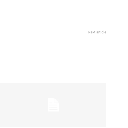
Next article
nte Francia: victoria caliente y maldiciÃ³n rota en el Seven
de Hong Kong para seguir acumulando tÃ­tulos