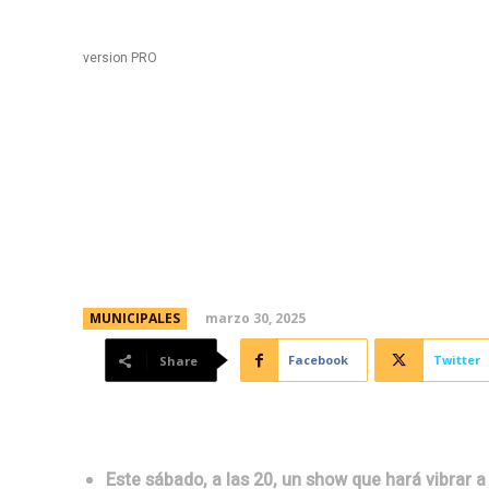
Black
Home
version PRO
Con tango, el Ensamb
abrirá su ciclo 2025 e
marzo 30, 2025
MUNICIPALES
Facebook
Twitter
Share
Este sábado, a las 20, un show que hará vibrar 