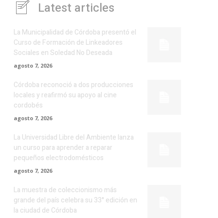
Latest articles
La Municipalidad de Córdoba presentó el
Curso de Formación de Linkeadores
Sociales en Soledad No Deseada
agosto 7, 2026
Córdoba reconoció a dos producciones
locales y reafirmó su apoyo al cine
cordobés
agosto 7, 2026
La Universidad Libre del Ambiente lanza
un curso para aprender a reparar
pequeños electrodomésticos
agosto 7, 2026
La muestra de coleccionismo más
grande del país celebra su 33° edición en
la ciudad de Córdoba