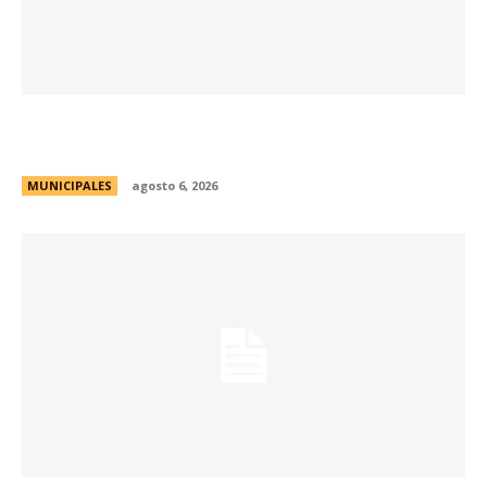
La Municipalidad lanzó la Red de Centros
Culturales de la ciudad
MUNICIPALES
agosto 6, 2026