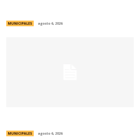
Se abren las inscripciones para la formación
docente en Biodiversidad y Sostenibilidad
MUNICIPALES
agosto 6, 2026
Una aventura subterránea por el Museo de Arte
Religioso San Alberto
MUNICIPALES
agosto 6, 2026