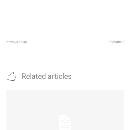
Previous article
Next article
“Es difícil”: Flor Jazmín Peña se
Globos de Oro 2025: arrancÃ³ la
quebró al hablar de su relación
ceremonia y Zoe SaldaÃ±a es la
con Nico Occhiato
mejor actriz de reparto
Related articles