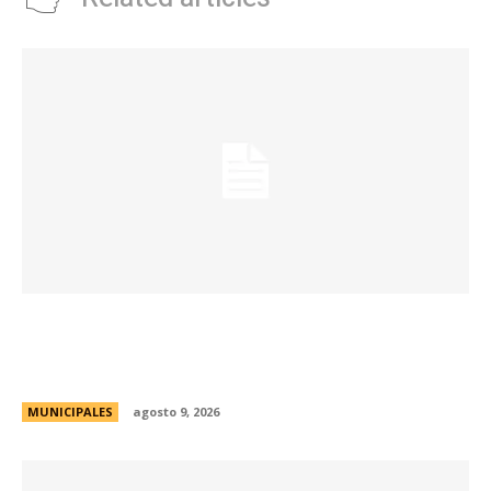
La Municipalidad realizará controles
preventivos gratuitos de cáncer bucal en la
Plaza San Martín
MUNICIPALES
agosto 9, 2026