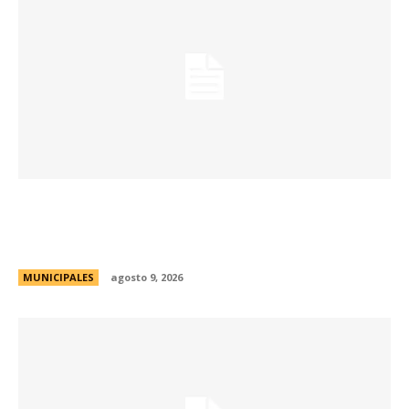
Passerini y Llaryora reconocieron la labor de
más de 2.300 referentes de Centros Vecinales
y Consejos Barriales
MUNICIPALES
agosto 9, 2026