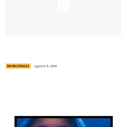
Eventos masivos: estas son las zonas
habilitadas de estacionamiento controlado
durante el fin de semana
MUNICIPALES
agosto 8, 2026