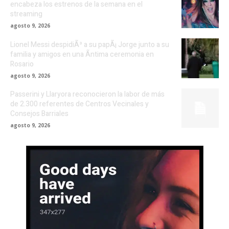
encabeza los estrenos de la semana en el
streaming
agosto 9, 2026
Lionel Messi despidiÃ³ a su papÃ¡ Jorge junto a su
familia y amigos en una Ã­ntima ceremonia en
Rosario
agosto 9, 2026
Passerini y Llaryora reconocieron la labor de más
de 2.300 referentes de Centros Vecinales y
Consejos Barriales
agosto 9, 2026