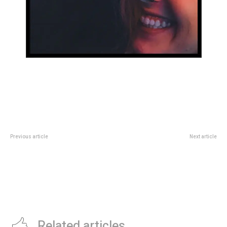
Previous article
Next article
Neymar explicÃ³ por quÃ©
El impensado trabajo de
fracasÃ³ el sÃºper PSG y
Camilota para pagar su
admitiÃ³ una “pequeÃ±a pelea”
tratamiento de salud
con MbappÃ©: “Cuando llegÃ³
Messi, creo que se puso un poco
celoso”
Related articles