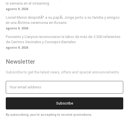
la semana en el streaming
agosto 9, 2026
Lionel Messi despidiÃ³ a su papÃ¡ Jorge junto a su familia y amigos
en una Ã­ntima ceremonia en Rosario
agosto 9, 2026
Passerini y Llaryora reconocieron la labor de más de 2.300 referentes
de Centros Vecinales y Consejos Barriales
agosto 9, 2026
Newsletter
Subscribe to get the latest news, offers and special announcements.
Subscribe
By subscribing, you're accepting to receive promotions.