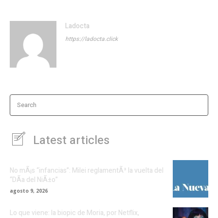
Ladocta
https://ladocta.click
Search
Latest articles
No mÃ¡s “infancias”: Milei reglamentÃ³ la vuelta del
“DÃ­a del NiÃ±o”
agosto 9, 2026
Lo que viene: la biopic de Moria, por Netflix,