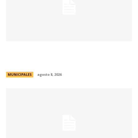
Passerini lanzó Córdoba Open Challenge, la
convocatoria que invita a estudiantes
universitarios a resolver desafíos de la ciudad
MUNICIPALES
agosto 8, 2026