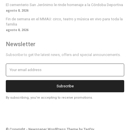
El cementerio San Jerónimo le rinde homenaje a la Córdoba Deportiva
agosto 8, 2026
Fin de semana en el MMAU: circo, teatro y música en vivo para toda la
familia
agosto 8, 2026
Newsletter
Subscribe to get the latest news, offers and special announcements.
Subscribe
By subscribing, you're accepting to receive promotions.
© Copyright - Newspaper WordPress Theme by TagDiv