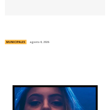
La Universidad de Milán-Bicocca conoce el
modelo educativo de Córdoba para impulsar
prácticas e investigaciones conjuntas
MUNICIPALES
agosto 8, 2026