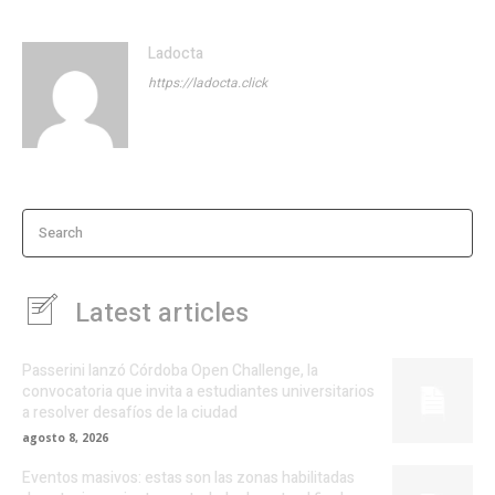
Ladocta
https://ladocta.click
Search
Latest articles
Passerini lanzó Córdoba Open Challenge, la
convocatoria que invita a estudiantes universitarios
a resolver desafíos de la ciudad
agosto 8, 2026
Eventos masivos: estas son las zonas habilitadas