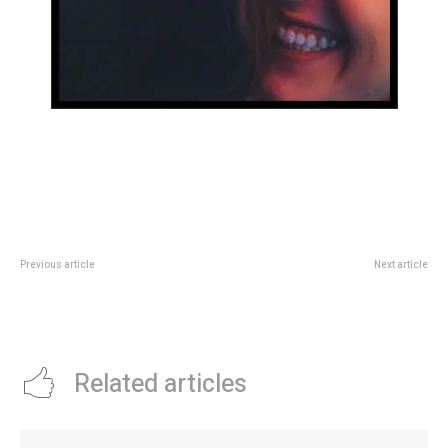
Previous article
Next article
“No me quiero enamorar, solo
Parthenope: cuando la belleza no
quiero sexo”: quÃ© hacer y
alcanza (y Gary Oldman,
cÃ³mo comunicarlo
tampoco)
Related articles