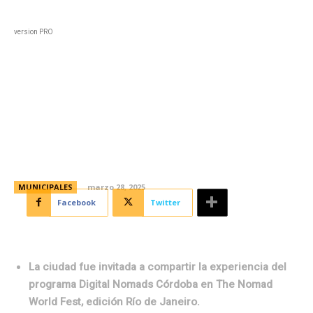
Black
Home
Horoscopo
Deportes
Entreten
version PRO
Córdoba presentó su caso de
éxito en un evento internacional
de nomadismo digital
MUNICIPALES
marzo 28, 2025
Facebook
Twitter
La ciudad fue invitada a compartir la experiencia del
programa Digital Nomads Córdoba en The Nomad
World Fest, edición Río de Janeiro.