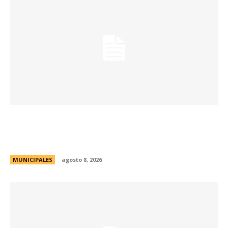
Eventos masivos: estas son las zonas
habilitadas de estacionamiento controlado
durante el fin de semana
MUNICIPALES
agosto 8, 2026