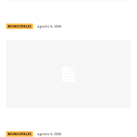
La Municipalidad lanzó la Red de Centros
Culturales de la ciudad
MUNICIPALES
agosto 6, 2026
Se abren las inscripciones para la formación
docente en Biodiversidad y Sostenibilidad
MUNICIPALES
agosto 6, 2026