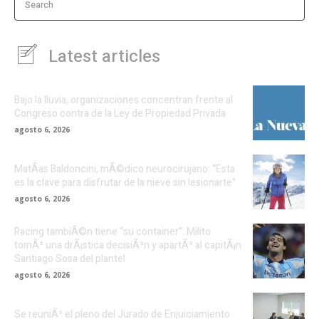
Search
Latest articles
Bajo la lluvia, organizaciones concentran frente al
Congreso contra de la Ley de Propiedad Privada
agosto 6, 2026
MatÃ­as Baldoncini, mÃ©dico neurocirujano: “Esta
es la clave para disfrutar de la nieve sin lesionarte”
agosto 6, 2026
Racing tambiÃ©n tiene “su container”: Milito
tomÃ³ una drÃ¡stica decisiÃ³n y apartÃ³ al capitÃ¡n
Santiago Sosa del plantel
agosto 6, 2026
Se reuniÃ³ el pleno del Jurado de Enjuiciamiento