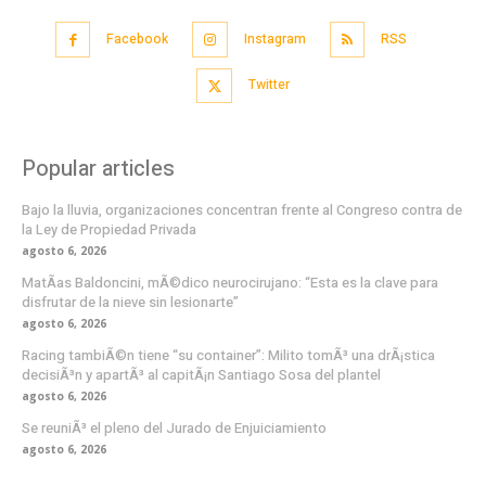
Facebook
Instagram
RSS
Twitter
Popular articles
Bajo la lluvia, organizaciones concentran frente al Congreso contra de
la Ley de Propiedad Privada
agosto 6, 2026
MatÃ­as Baldoncini, mÃ©dico neurocirujano: “Esta es la clave para
disfrutar de la nieve sin lesionarte”
agosto 6, 2026
Racing tambiÃ©n tiene “su container”: Milito tomÃ³ una drÃ¡stica
decisiÃ³n y apartÃ³ al capitÃ¡n Santiago Sosa del plantel
agosto 6, 2026
Se reuniÃ³ el pleno del Jurado de Enjuiciamiento
agosto 6, 2026