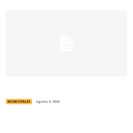
Una aventura subterránea por el Museo de Arte
Religioso San Alberto
MUNICIPALES
agosto 6, 2026