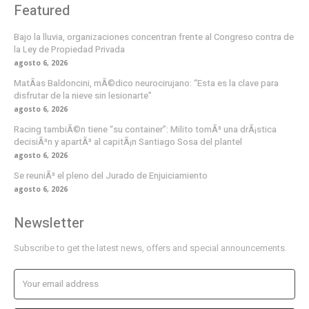
Featured
Bajo la lluvia, organizaciones concentran frente al Congreso contra de
la Ley de Propiedad Privada
agosto 6, 2026
MatÃ­as Baldoncini, mÃ©dico neurocirujano: “Esta es la clave para
disfrutar de la nieve sin lesionarte”
agosto 6, 2026
Racing tambiÃ©n tiene “su container”: Milito tomÃ³ una drÃ¡stica
decisiÃ³n y apartÃ³ al capitÃ¡n Santiago Sosa del plantel
agosto 6, 2026
Se reuniÃ³ el pleno del Jurado de Enjuiciamiento
agosto 6, 2026
Newsletter
Subscribe to get the latest news, offers and special announcements.