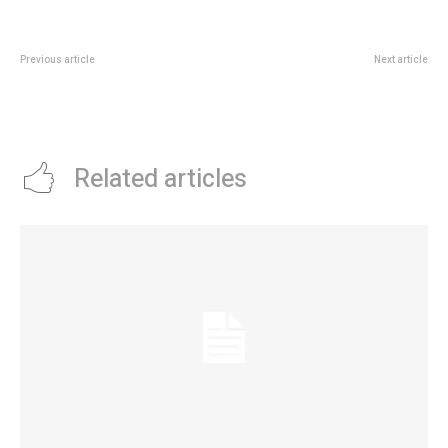
Previous article
Next article
ClÃ¡sico y fÃ¡cil de cuidar: el
¡Traición! Quién es la ex amiga de
corte de pelo que fue tendencia
Wanda Nara que se hizo “íntima”
en los 90 y vuelve con todo
de la China Suárez en Milán
Related articles