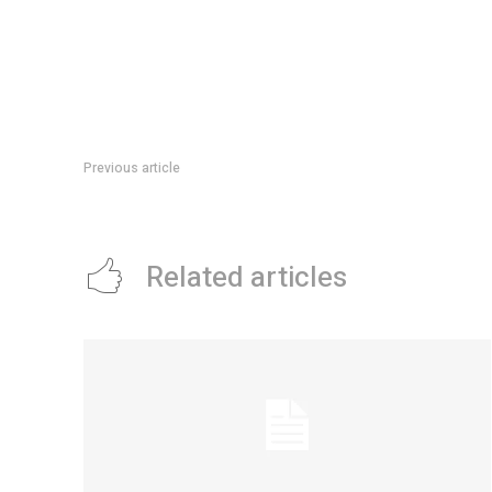
Previous article
Myrian Prunotto acompaÃ±Ã³ el lanzamiento de la Red de 
Related articles