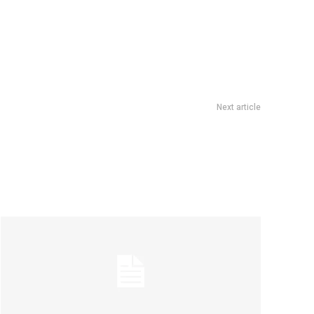
Next article
seo Suquía celebra el día de la zamba a la vera del Río Suquía