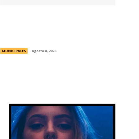
La Universidad de Milán-Bicocca conoce
el modelo educativo de Córdoba para
impulsar prácticas e investigaciones
conjuntas
MUNICIPALES
agosto 8, 2026