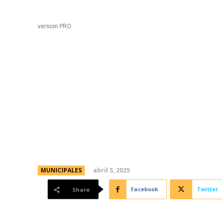
Black
Home
version PRO
Córdoba será sede de 
Red Argentina de Ciud
la UNESCO
abril 5, 2025
MUNICIPALES
Facebook
Twitter
Share