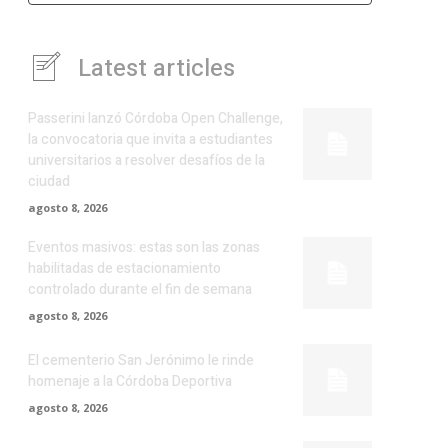
Latest articles
Passerini lanzó Córdoba Open Challenge,
la convocatoria que invita a estudiantes
universitarios a resolver desafíos de la
ciudad
agosto 8, 2026
Eventos masivos: estas son las zonas
habilitadas de estacionamiento
controlado durante el fin de semana
agosto 8, 2026
El cementerio San Jerónimo le rinde
homenaje a la Córdoba Deportiva
agosto 8, 2026