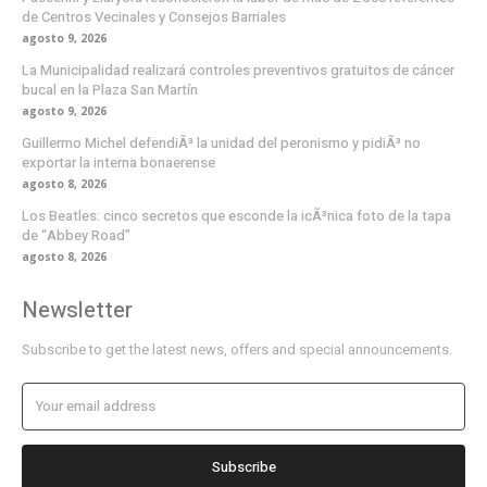
de Centros Vecinales y Consejos Barriales
agosto 9, 2026
La Municipalidad realizará controles preventivos gratuitos de cáncer
bucal en la Plaza San Martín
agosto 9, 2026
Guillermo Michel defendiÃ³ la unidad del peronismo y pidiÃ³ no
exportar la interna bonaerense
agosto 8, 2026
Los Beatles: cinco secretos que esconde la icÃ³nica foto de la tapa
de “Abbey Road”
agosto 8, 2026
Newsletter
Subscribe to get the latest news, offers and special announcements.
Subscribe