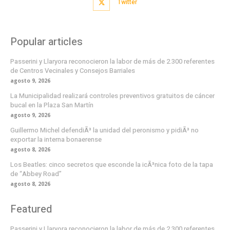
Twitter
Popular articles
Passerini y Llaryora reconocieron la labor de más de 2.300 referentes
de Centros Vecinales y Consejos Barriales
agosto 9, 2026
La Municipalidad realizará controles preventivos gratuitos de cáncer
bucal en la Plaza San Martín
agosto 9, 2026
Guillermo Michel defendiÃ³ la unidad del peronismo y pidiÃ³ no
exportar la interna bonaerense
agosto 8, 2026
Los Beatles: cinco secretos que esconde la icÃ³nica foto de la tapa
de “Abbey Road”
agosto 8, 2026
Featured
Passerini y Llaryora reconocieron la labor de más de 2.300 referentes