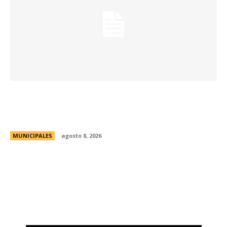
Eventos masivos: estas son las zonas
habilitadas de estacionamiento controlado
durante el fin de semana
MUNICIPALES
agosto 8, 2026