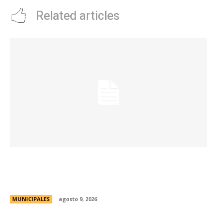
Related articles
La Municipalidad realizará controles
preventivos gratuitos de cáncer bucal en la
Plaza San Martín
MUNICIPALES
agosto 9, 2026