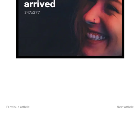
Previous article
Next article
“Mí cuerpo”: El drama de Jimena
HorÃ³scopo GRATIS del 9 de
Barón en pleno embarazo de 4
enero de 2025: las claves
meses
astrolÃ³gicas para cada signo
hoy