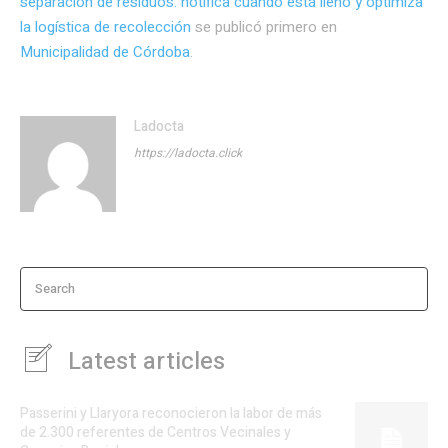
separación de residuos: notifica cuando está lleno y optimiza
la logística de recolección
se publicó primero en
Municipalidad de Córdoba
.
Ladocta
https://ladocta.click
Search
Latest articles
Passerini y Llaryora reconocieron la labor de más
de 2.300 referentes de Centros Vecinales y