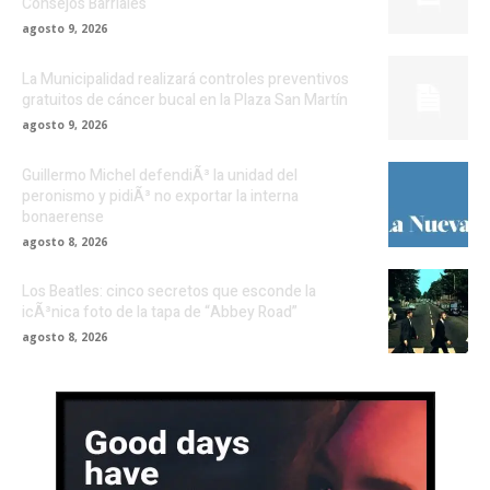
Consejos Barriales
agosto 9, 2026
La Municipalidad realizará controles preventivos
gratuitos de cáncer bucal en la Plaza San Martín
agosto 9, 2026
Guillermo Michel defendiÃ³ la unidad del
peronismo y pidiÃ³ no exportar la interna
bonaerense
agosto 8, 2026
Los Beatles: cinco secretos que esconde la
icÃ³nica foto de la tapa de “Abbey Road”
agosto 8, 2026