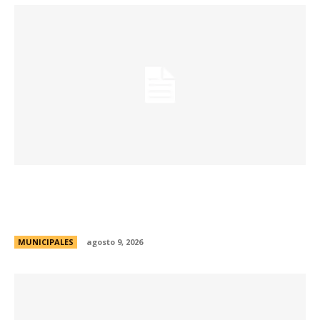
Passerini y Llaryora reconocieron la labor de
más de 2.300 referentes de Centros Vecinales
y Consejos Barriales
MUNICIPALES
agosto 9, 2026