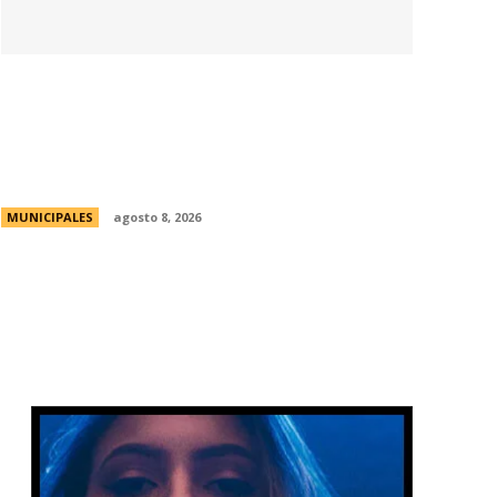
La Universidad de Milán-Bicocca conoce
el modelo educativo de Córdoba para
impulsar prácticas e investigaciones
conjuntas
MUNICIPALES
agosto 8, 2026