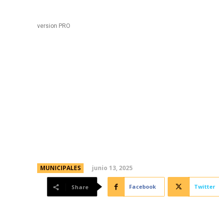
Black
Home
version PRO
Cordobeses podrán reci
gestionar trámites de 
cancha del Club Atena
junio 13, 2025
MUNICIPALES
Facebook
Twitter
Share