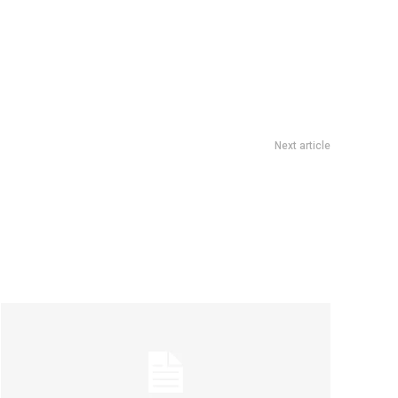
Next article
”, un recorrido por el Paseo del Buen Pastor, la Iglesia del
Sagrado Corazón de Jesús y otros lugares icónicos