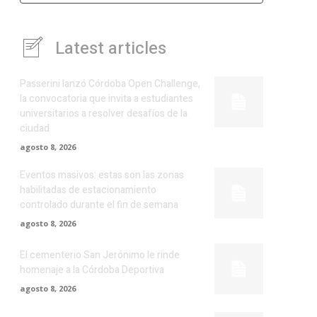
Latest articles
Passerini lanzó Córdoba Open Challenge,
la convocatoria que invita a estudiantes
universitarios a resolver desafíos de la
ciudad
agosto 8, 2026
Eventos masivos: estas son las zonas
habilitadas de estacionamiento
controlado durante el fin de semana
agosto 8, 2026
El cementerio San Jerónimo le rinde
homenaje a la Córdoba Deportiva
agosto 8, 2026