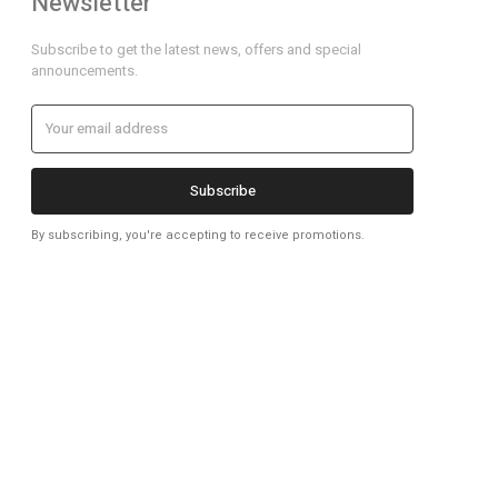
Newsletter
Subscribe to get the latest news, offers and special
announcements.
Subscribe
By subscribing, you're accepting to receive promotions.