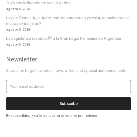
2026 con la llegada de Venus a Libra
agosto 5, 2026
Ley de Tierras: Â¿cuÃ¡nto territorio argentino ya estÃ¡ actualmente en
manos extranjeras?
agosto 5, 2026
La Legislatura reconociÃ³ a la Gran Logia Femenina de Argentina
agosto 5, 2026
Newsletter
Subscribe to get the latest news, offers and special announcements.
Subscribe
By subscribing, you're accepting to receive promotions.