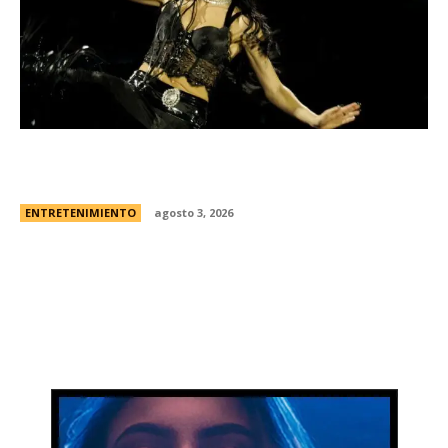
Lali EspÃ³sito harÃ¡ su tercer show en River: la
fecha y todos los detalles
ENTRETENIMIENTO
agosto 3, 2026