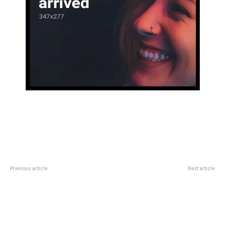
Previous article
Next article
No te pierdas la Muestra de
System of a Down en Argentina:
Rastrojeros del Museo de la
John Dolmayan hablÃ³ antes del
Industria, este sábado desde las
recital en VÃ©lez y no cree que
16 horas
sea la Ãºltima gira