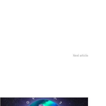
Next article
rrison que habÃ­a sido robado hace 37 aÃ±os de su tumba en
ParÃ­s