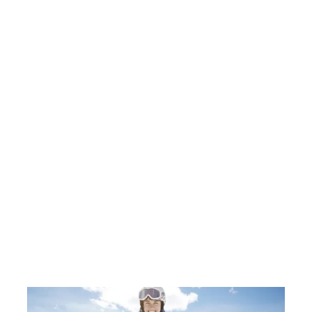
 para liberar los dÃ³lares del
Hallaron el busto de Jim Mo