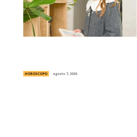
La casita Pinterest que enamora en
redes: el antes y despuÃ©s de una
vivienda llena de encanto
HOROSCOPO
agosto 7, 2026