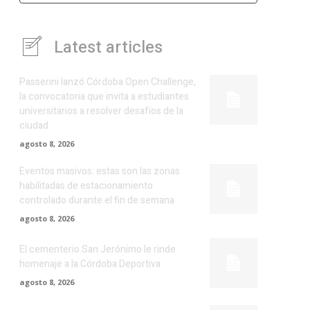
Latest articles
Passerini lanzó Córdoba Open Challenge,
la convocatoria que invita a estudiantes
universitarios a resolver desafíos de la
ciudad
agosto 8, 2026
Eventos masivos: estas son las zonas
habilitadas de estacionamiento
controlado durante el fin de semana
agosto 8, 2026
El cementerio San Jerónimo le rinde
homenaje a la Córdoba Deportiva
agosto 8, 2026