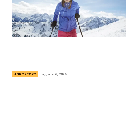
MatÃ­as Baldoncini, mÃ©dico
neurocirujano: “Esta es la clave para
disfrutar de la nieve sin lesionarte”
HOROSCOPO
agosto 6, 2026