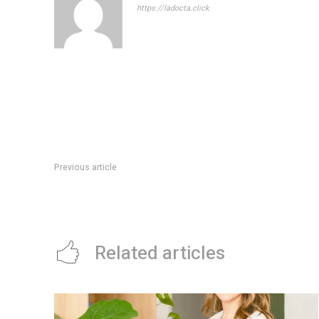
https://ladocta.click
Previous article
Milei anticipÃ³ detalles sobre las medidas que implementarÃ¡
colchÃ³n
Related articles