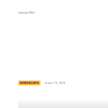
Black
Home
version PRO
De Antonela Roccuzzo 
son las ‘uÃ±as japones
de las celebrities
mayo 19, 2025
HOROSCOPO