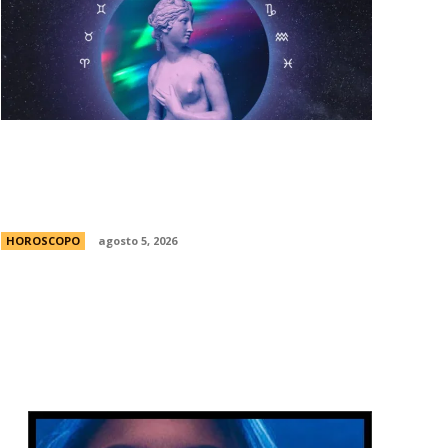
HorÃ³scopo diario: las predicciones para
el jueves 6 de agosto de 2026 con la
llegada de Venus a Libra
HOROSCOPO
agosto 5, 2026