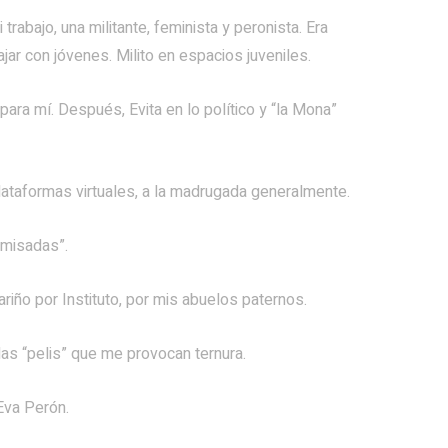
abajo, una militante, feminista y peronista. Era
jar con jóvenes. Milito en espacios juveniles.
ra mí. Después, Evita en lo político y “la Mona”
lataformas virtuales, a la madrugada generalmente.
amisadas”.
riño por Instituto, por mis abuelos paternos.
las “pelis” que me provocan ternura.
 Eva Perón.