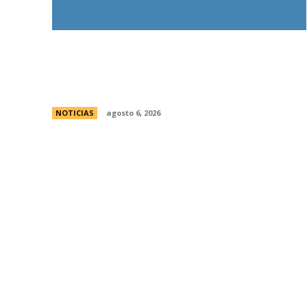
Bajo la lluvia, organizaciones concentran
frente al Congreso contra de la Ley de
Propiedad Privada
NOTICIAS
agosto 6, 2026