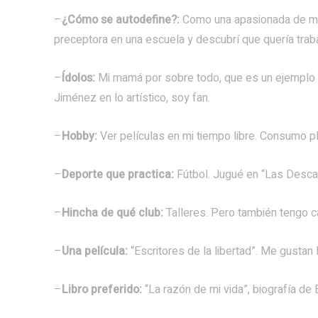
–
¿Cómo se autodefine?:
Como una apasionada de mi tr
preceptora en una escuela y descubrí que quería traba
–
Ídolos:
Mi mamá por sobre todo, que es un ejemplo pa
Jiménez en lo artístico, soy fan.
–
Hobby:
Ver películas en mi tiempo libre. Consumo p
–
Deporte que practica:
Fútbol. Jugué en “Las Desc
–
Hincha de qué club:
Talleres. Pero también tengo ca
–
Una película:
“Escritores de la libertad”. Me gustan 
–
Libro preferido:
“La razón de mi vida”, biografía de