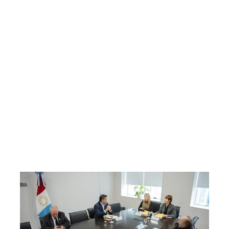
³nde podÃ©s verlas