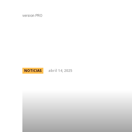
Black
Home
version PRO
De entrecasa: KAREN 
abril 14, 2025
NOTICIAS