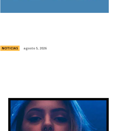
Ley de Tierras: Â¿cuÃ¡nto territorio
argentino ya estÃ¡ actualmente en
manos extranjeras?
NOTICIAS
agosto 5, 2026