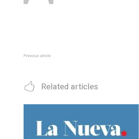
Previous article
CuÃ¡les son las pelÃ­culas ganadoras del BAFICI 2025 y dÃ
Related articles