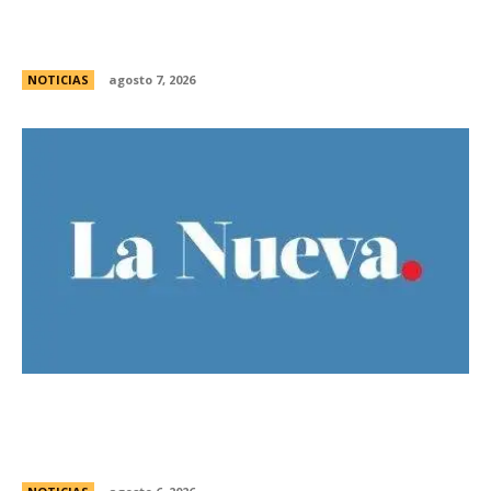
las legislaturas de CÃ³rdoba (Argentina) y
CÃ³rdoba (Colombia)
NOTICIAS
agosto 7, 2026
Bajo la lluvia, organizaciones concentran frente
al Congreso contra de la Ley de Propiedad
Privada