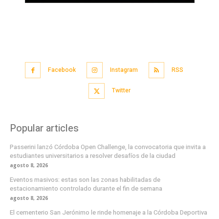
Facebook
Instagram
RSS
Twitter
Popular articles
Passerini lanzó Córdoba Open Challenge, la convocatoria que invita a
estudiantes universitarios a resolver desafíos de la ciudad
agosto 8, 2026
Eventos masivos: estas son las zonas habilitadas de
estacionamiento controlado durante el fin de semana
agosto 8, 2026
El cementerio San Jerónimo le rinde homenaje a la Córdoba Deportiva