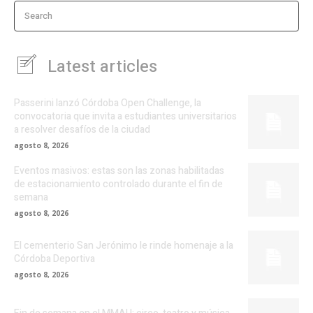
Search
Latest articles
Passerini lanzó Córdoba Open Challenge, la
convocatoria que invita a estudiantes universitarios
a resolver desafíos de la ciudad
agosto 8, 2026
Eventos masivos: estas son las zonas habilitadas
de estacionamiento controlado durante el fin de
semana
agosto 8, 2026
El cementerio San Jerónimo le rinde homenaje a la
Córdoba Deportiva
agosto 8, 2026