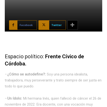
Facebook
Twitter
Espacio político:
Frente Cívico de
Córdoba.
–
¿Cómo se autodefine?:
Soy una persona idealista,
trabajadora, muy perseverante y trato siempre de ser justa en
todo lo que puedo.
–
Un ídolo:
Mi hermana Inés, quien falleció de cáncer el 26 de
noviembre de 2022. Era docente, con una vocación muy