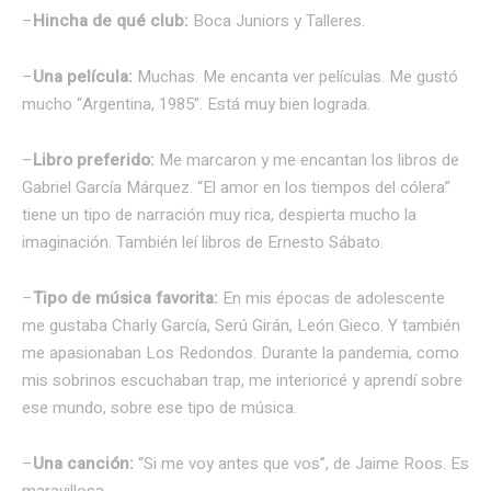
–
Hincha de qué club:
Boca Juniors y Talleres.
–
Una película:
Muchas. Me encanta ver películas. Me gustó
mucho “Argentina, 1985”. Está muy bien lograda.
–
Libro preferido:
Me marcaron y me encantan los libros de
Gabriel García Márquez. “El amor en los tiempos del cólera”
tiene un tipo de narración muy rica, despierta mucho la
imaginación. También leí libros de Ernesto Sábato.
–
Tipo de música favorita:
En mis épocas de adolescente
me gustaba Charly García, Serú Girán, León Gieco. Y también
me apasionaban Los Redondos. Durante la pandemia, como
mis sobrinos escuchaban trap, me interioricé y aprendí sobre
ese mundo, sobre ese tipo de música.
–
Una canción:
“Si me voy antes que vos”, de Jaime Roos. Es
maravillosa.