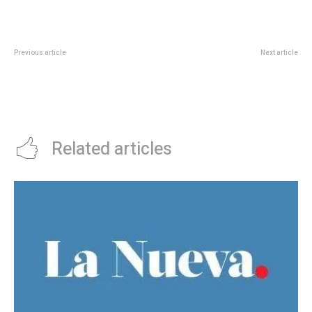
Previous article
Next article
HorÃ³scopo diario: las
El insÃ³lito motivo por el que
predicciones para el lunes 11 de
Marcos Rojo no podrÃ­a jugar el
agosto de 2025 en amor, dinero y
Torneo Clausura para Racing
salud
Related articles