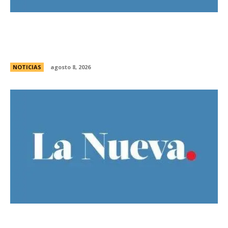
Guillermo Michel defendiÃ³ la unidad del
peronismo y pidiÃ³ no exportar la interna
bonaerense
NOTICIAS
agosto 8, 2026
El Gobierno llevÃ³ a la Justicia los incidentes