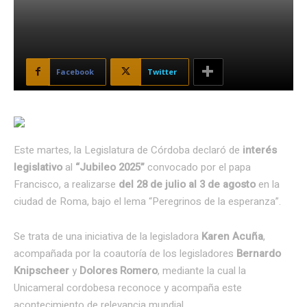
Facebook
Twitter
Este martes, la Legislatura de Córdoba declaró de
interés
legislativo
al
“Jubileo 2025”
convocado por el papa
Francisco, a realizarse
del 28 de julio al 3 de agosto
en la
ciudad de Roma, bajo el lema “Peregrinos de la esperanza”.
Se trata de una iniciativa de la legisladora
Karen Acuña
,
acompañada por la coautoría de los legisladores
Bernardo
Knipscheer
y
Dolores Romero
, mediante la cual la
Unicameral cordobesa reconoce y acompaña este
acontecimiento de relevancia mundial.