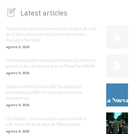
Latest articles
Passerini y Llaryora reconocieron la labor de más
de 2.300 referentes de Centros Vecinales y
Consejos Barriales
agosto 9, 2026
La Municipalidad realizará controles preventivos
gratuitos de cáncer bucal en la Plaza San Martín
agosto 9, 2026
Guillermo Michel defendiÃ³ la unidad del
peronismo y pidiÃ³ no exportar la interna
bonaerense
agosto 8, 2026
Los Beatles: cinco secretos que esconde la
icÃ³nica foto de la tapa de “Abbey Road”
agosto 8, 2026