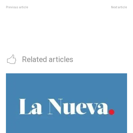
Previous article
Next article
La Provincia confirmÃ³ cuÃ¡ndo
Boca, atormentado, se fue del
cobran los estatales el aguinaldo
Mundial de Clubes como llegÃ³:
y sueldo de junio
mostrÃ³ su peor versiÃ³n ante
Auckland City, quedÃ³ eliminado
y vuelve a la Argentina con
muchas dudas
Related articles