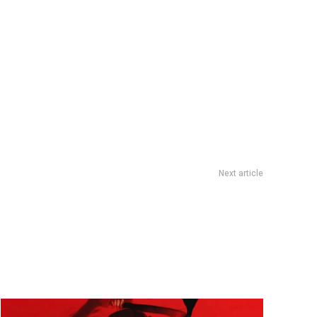
Next article
¡ el dÃ³lar este lunes con el sistema de bandas de flotaciÃ³n
sucia