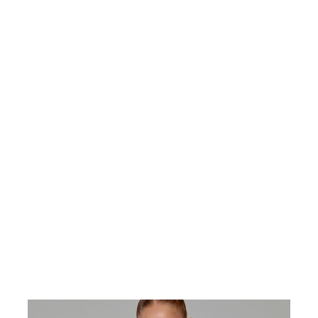
 venciÃ³ a sus propios miedos,
A cuÃ¡nto abrirÃ¡ y cerrarÃ