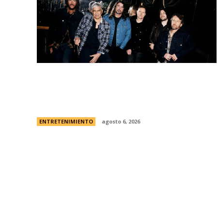
Foo Fighters vuelve a la Argentina:
dÃ³nde se presentarÃ¡ la banda, cÃ³mo y
cuÃ¡ndo comprar las entradas
ENTRETENIMIENTO
agosto 6, 2026