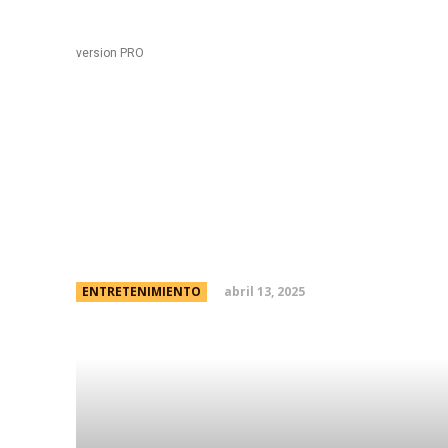
Black
Home
version PRO
“Dejá de robarme”: el
Luisana Lopilato
abril 13, 2025
ENTRETENIMIENTO