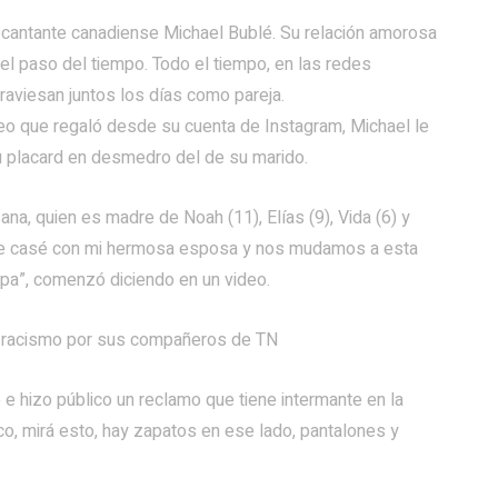
l cantante canadiense Michael Bublé. Su relación amorosa
el paso del tiempo. Todo el tiempo, en las redes
traviesan juntos los días como pareja.
deo que regaló desde su cuenta de Instagram, Michael le
su placard en desmedro del de su marido.
na, quien es madre de Noah (11), Elías (9), Vida (6) y
s me casé con mi hermosa esposa y nos mudamos a esta
pa”, comenzó diciendo en un video.
 y racismo por sus compañeros de TN
o e hizo público un reclamo que tiene intermante en la
oco, mirá esto, hay zapatos en ese lado, pantalones y