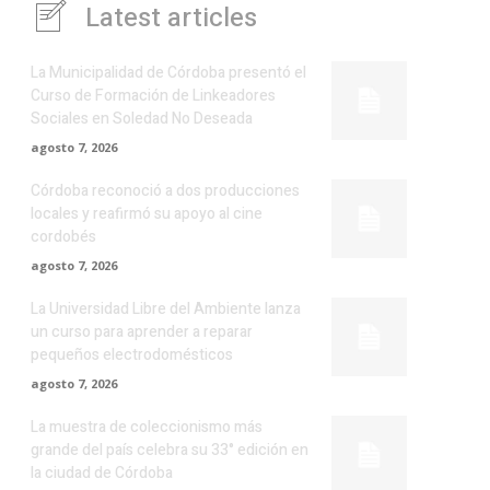
Latest articles
La Municipalidad de Córdoba presentó el
Curso de Formación de Linkeadores
Sociales en Soledad No Deseada
agosto 7, 2026
Córdoba reconoció a dos producciones
locales y reafirmó su apoyo al cine
cordobés
agosto 7, 2026
La Universidad Libre del Ambiente lanza
un curso para aprender a reparar
pequeños electrodomésticos
agosto 7, 2026
La muestra de coleccionismo más
grande del país celebra su 33° edición en
la ciudad de Córdoba