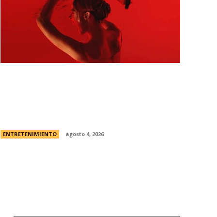
Todo sobre “Monstruo: La historia de
Lizzie Borden” | El caso real, fecha de
estreno en Netflix y el primer vistazo a la
nueva...
ENTRETENIMIENTO
agosto 4, 2026