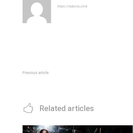
https://ladocta.click
Previous article
Carlos Alcaraz, campeÃ³n del Masters 1.000 de Montecarlo:
remontÃ³ a Musetti y vuelve al 2Â° del ranking ATP
Related articles