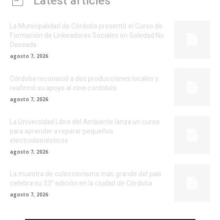
Latest articles
La Municipalidad de Córdoba presentó el Curso de
Formación de Linkeadores Sociales en Soledad No
Deseada
agosto 7, 2026
Córdoba reconoció a dos producciones locales y
reafirmó su apoyo al cine cordobés
agosto 7, 2026
La Universidad Libre del Ambiente lanza un curso
para aprender a reparar pequeños
electrodomésticos
agosto 7, 2026
La muestra de coleccionismo más grande del país
celebra su 33° edición en la ciudad de Córdoba
agosto 7, 2026