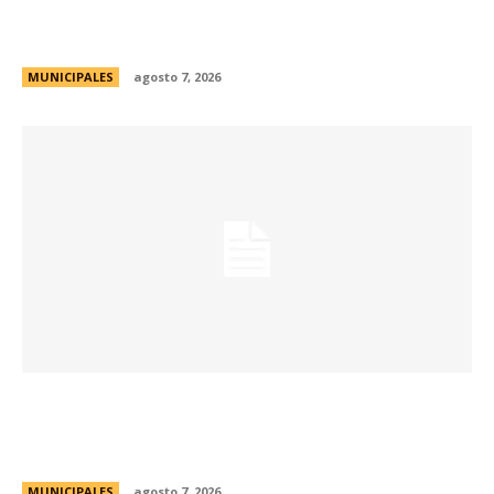
de Formación de Linkeadores Sociales en
Soledad No Deseada
MUNICIPALES
agosto 7, 2026
La muestra de coleccionismo más grande del
país celebra su 33° edición en la ciudad de
Córdoba
MUNICIPALES
agosto 7, 2026