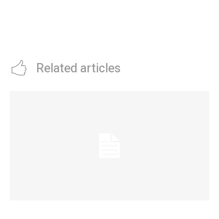
PrivatizaciÃ³n de Corredores
La insÃ³lita actuaciÃ³n del
Viales: cÃ³mo serÃ¡ el proceso y
gigante Wembanyama en el All
quÃ© tramos se verÃ¡n
Star Game de la NBA: hizo
afectados
trampa en habilidades, lo
descalificaron y fue abucheado
Related articles
La Municipalidad de Córdoba presentó el Curso