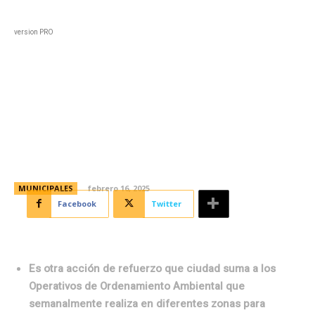
Black
Home
Horoscopo
Deportes
Entreten
version PRO
Dengue: operativos de
prevención y control de foco en
barrios de la ciudad
MUNICIPALES
febrero 16, 2025
Facebook
Twitter
Es otra acción de refuerzo que ciudad suma a los
Operativos de Ordenamiento Ambiental que
semanalmente realiza en diferentes zonas para