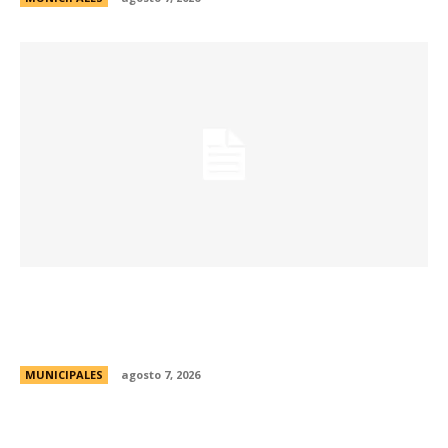
La Universidad Libre del Ambiente lanza un
curso para aprender a reparar pequeños
electrodomésticos
MUNICIPALES
agosto 7, 2026