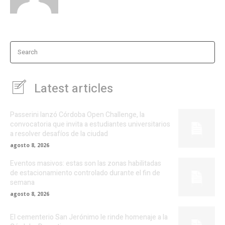
Search
Latest articles
Passerini lanzó Córdoba Open Challenge, la
convocatoria que invita a estudiantes universitarios
a resolver desafíos de la ciudad
agosto 8, 2026
Eventos masivos: estas son las zonas habilitadas
de estacionamiento controlado durante el fin de
semana
agosto 8, 2026
El cementerio San Jerónimo le rinde homenaje a la