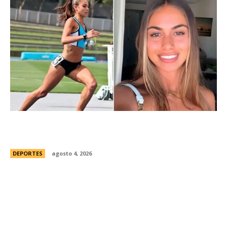
ConmociÃ³n en Australia: muriÃ³ Natasha Ward,
una atleta australiana de 21 aÃ±os
DEPORTES
agosto 4, 2026