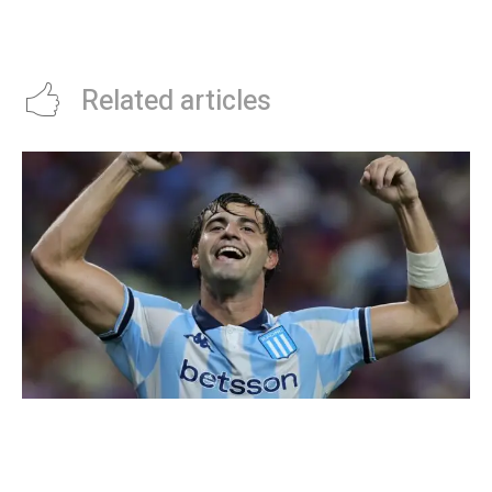
fiestas clandestinas y se
el reglamento y se armó un
clausuraron 13 comercios
escándalo
Related articles
Racing tambiÃ©n tiene “su container”: Milito
tomÃ³ una drÃ¡stica decisiÃ³n y apartÃ³ al
capitÃ¡n Santiago Sosa del plantel