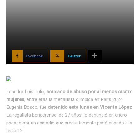
Facebook
Twitter
Leandro Luis Tulia,
acusado de abuso por al menos cuatro
mujeres
, entre ellas la medallista olímpica en París 2024
Eugenia Bosco, fue
detenido este lunes en Vicente López
.
La regatista bonaerense, de 27 años, lo denunció en enero
pasado por un episodio que presuntamente pasó cuando ella
tenía 12.