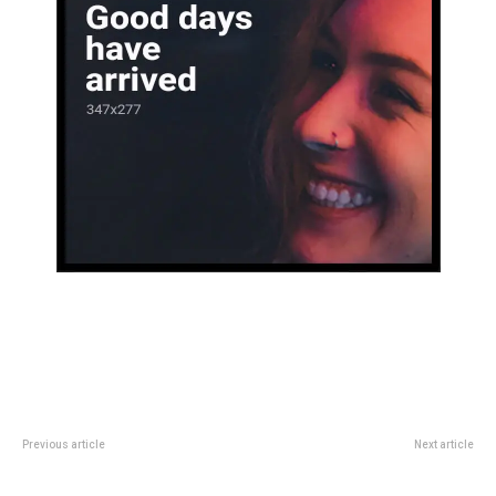
Previous article
Next article
Operativos de control
Gran Hermano: Lourdes y Luca
municipales: desarticularon tres
fueron sancionados por romper