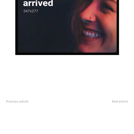
Previous article
Next article
A quÃ© hora juegan Inter de
âCristina libre el primer dÃ­a o
MilÃ¡n vs. Urawa Red Diamonds y
antesâ: el peronismo alineÃ³ su
dÃ³nde ver el partido del Mundial
reclamo al prÃ³ximo gobierno
de Clubes 2025