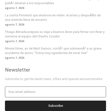
pidiÃ³ detener a los responsables
agosto 7, 2026
La casita Pinterest que enamora en redes: el antes y despuÃ©s de
una vivienda llena de encanto
agosto 7, 2026
Thiago Almada prepara su viaje a Buenos Aires para firmar con River y
sumarse al equipo del Chacho Coudet
agosto 7, 2026
Minnie Driver, ex de Matt Damon, contÃ³ que sobreviviÃ³ a un grave
accidente de autos: “Estoy muy agradecida de estar viva”
agosto 7, 2026
Newsletter
Subscribe to get the latest news, offers and special announcements.
Subscribe