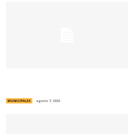
La muestra de coleccionismo más grande del
país celebra su 33° edición en la ciudad de
Córdoba
MUNICIPALES
agosto 7, 2026