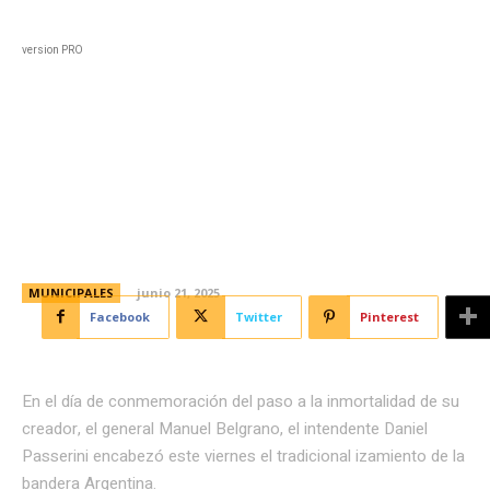
Black
Home
Horoscopo
Deportes
Entreten
version PRO
Día de la Bandera: Passerini
encabezó el tradicional
izamiento del emblema patrio
MUNICIPALES
junio 21, 2025
Facebook
Twitter
Pinterest
En el día de conmemoración del paso a la inmortalidad de su
creador, el general Manuel Belgrano, el intendente Daniel
Passerini encabezó este viernes el tradicional izamiento de la
bandera Argentina.