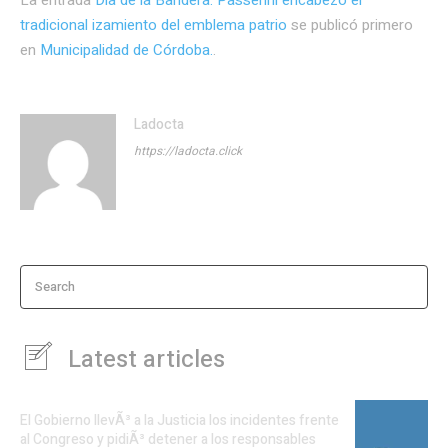
tradicional izamiento del emblema patrio
se publicó primero
en
Municipalidad de Córdoba.
.
Ladocta
https://ladocta.click
Search
Latest articles
El Gobierno llevÃ³ a la Justicia los incidentes frente
al Congreso y pidiÃ³ detener a los responsables