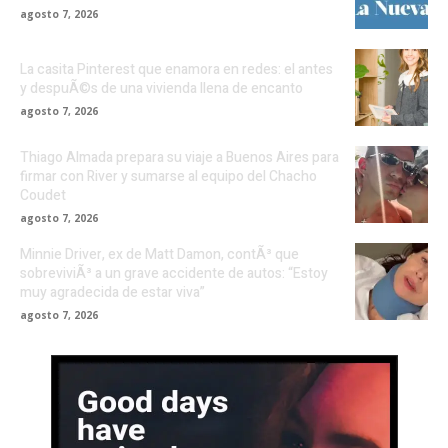
agosto 7, 2026
La casita Pinterest que enamora en redes: el antes
y despuÃ©s de una vivienda llena de encanto
agosto 7, 2026
Thiago Almada prepara su viaje a Buenos Aires para
firmar con River y sumarse al equipo del Chacho
Coudet
agosto 7, 2026
Minnie Driver, ex de Matt Damon, contÃ³ que
sobreviviÃ³ a un grave accidente de autos: “Estoy
muy agradecida de estar viva”
agosto 7, 2026