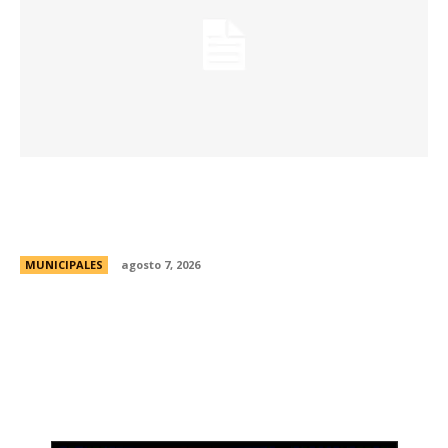
La Universidad Libre del Ambiente lanza un
curso para aprender a reparar pequeños
electrodomésticos
MUNICIPALES
agosto 7, 2026