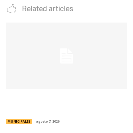
Related articles
La Municipalidad de Córdoba presentó el Curso
de Formación de Linkeadores Sociales en
Soledad No Deseada
MUNICIPALES
agosto 7, 2026