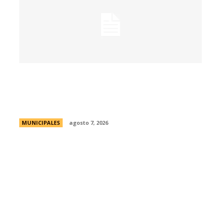
La muestra de coleccionismo más
grande del país celebra su 33° edición en
la ciudad de Córdoba
MUNICIPALES
agosto 7, 2026