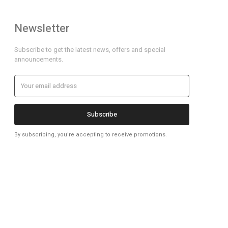
Newsletter
Subscribe to get the latest news, offers and special
announcements.
Subscribe
By subscribing, you're accepting to receive promotions.