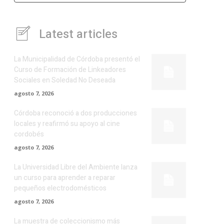
Latest articles
La Municipalidad de Córdoba presentó el
Curso de Formación de Linkeadores
Sociales en Soledad No Deseada
agosto 7, 2026
Córdoba reconoció a dos producciones
locales y reafirmó su apoyo al cine
cordobés
agosto 7, 2026
La Universidad Libre del Ambiente lanza
un curso para aprender a reparar
pequeños electrodomésticos
agosto 7, 2026
La muestra de coleccionismo más