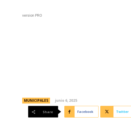
Black
Home
version PRO
Día del Ambiente: con 
recolectados se realiz
macetas y vasos
junio 6, 2025
MUNICIPALES
Facebook
Twitter
Share