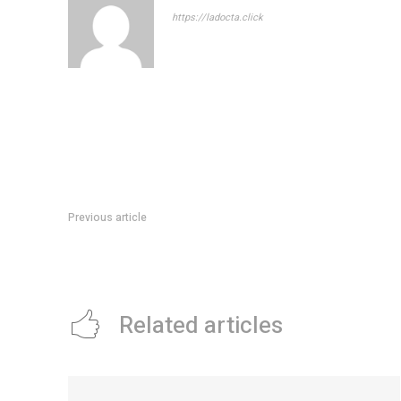
https://ladocta.click
Previous article
Córdoba Welcome Cluster, referente en Latinoamérica en l
eventos
Related articles