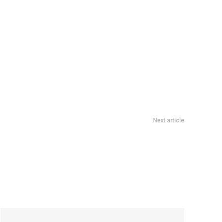
Next article
2025: cÃ³mo comprar entradas, precios y fecha del show en
HuracÃ¡n