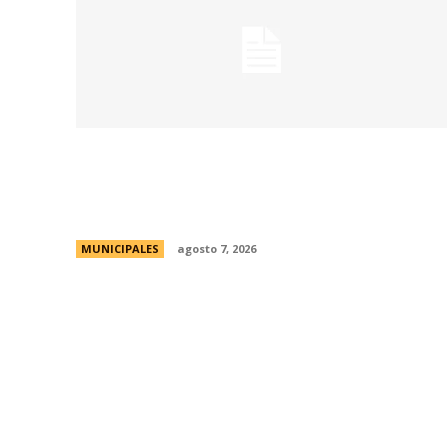
La Municipalidad de Córdoba presentó el
Curso de Formación de Linkeadores
Sociales en Soledad No Deseada
MUNICIPALES
agosto 7, 2026