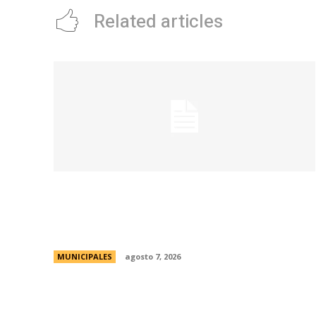
Related articles
La Municipalidad de Córdoba presentó el
Curso de Formación de Linkeadores
Sociales en Soledad No Deseada
MUNICIPALES
agosto 7, 2026