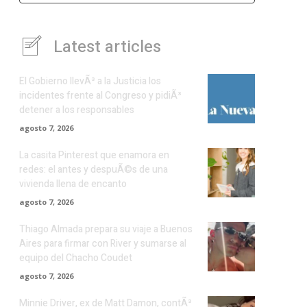
Latest articles
El Gobierno llevÃ³ a la Justicia los
incidentes frente al Congreso y pidiÃ³
detener a los responsables
agosto 7, 2026
La casita Pinterest que enamora en
redes: el antes y despuÃ©s de una
vivienda llena de encanto
agosto 7, 2026
Thiago Almada prepara su viaje a Buenos
Aires para firmar con River y sumarse al
equipo del Chacho Coudet
agosto 7, 2026
Minnie Driver, ex de Matt Damon, contÃ³