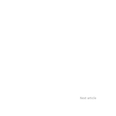
Next article
Arriesgar el futuro: un borrador de ideas de lo que vendrÃ¡