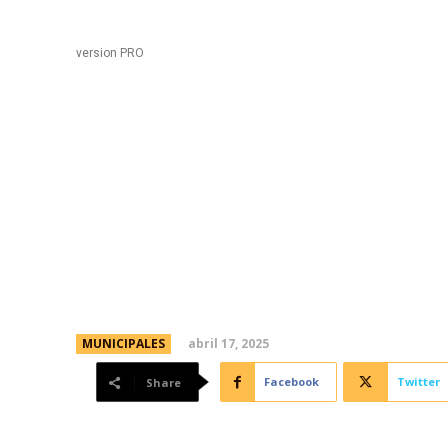
Black
Home
version PRO
Día Mundial del Empren
Municipalidad a través
Emprendedores
abril 17, 2025
MUNICIPALES
Facebook
Twitter
Share