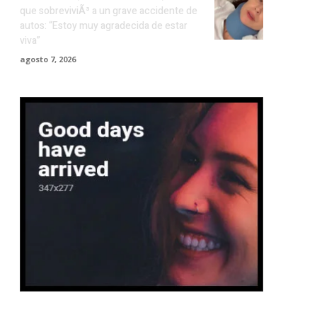
que sobreviviÃ³ a un grave accidente de
autos: “Estoy muy agradecida de estar
viva”
agosto 7, 2026