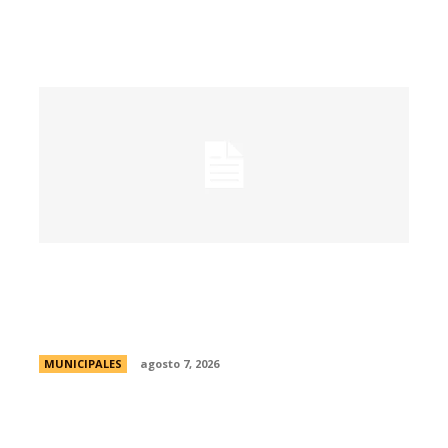
La muestra de coleccionismo más
grande del país celebra su 33° edición en
la ciudad de Córdoba
MUNICIPALES
agosto 7, 2026