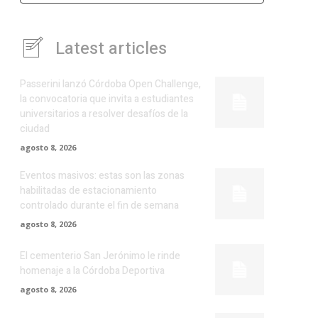
Latest articles
Passerini lanzó Córdoba Open Challenge,
la convocatoria que invita a estudiantes
universitarios a resolver desafíos de la
ciudad
agosto 8, 2026
Eventos masivos: estas son las zonas
habilitadas de estacionamiento
controlado durante el fin de semana
agosto 8, 2026
El cementerio San Jerónimo le rinde
homenaje a la Córdoba Deportiva
agosto 8, 2026