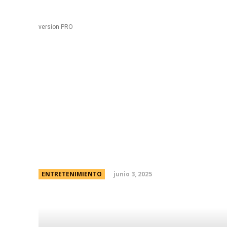
Black
Home
version PRO
Dillom anunciÃ³ su gra
cuÃ¡ndo se venden las
comprarlas
junio 3, 2025
ENTRETENIMIENTO