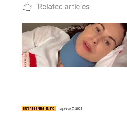
Related articles
Minnie Driver, ex de Matt Damon, contÃ³
que sobreviviÃ³ a un grave accidente de
autos: “Estoy muy agradecida de estar
viva”
ENTRETENIMIENTO
agosto 7, 2026