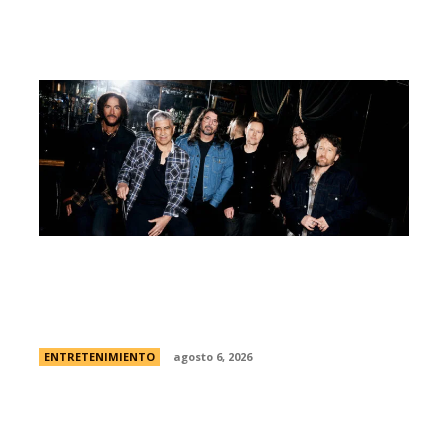
Foo Fighters vuelve a la Argentina:
dÃ³nde se presentarÃ¡ la banda, cÃ³mo y
cuÃ¡ndo comprar las entradas
ENTRETENIMIENTO
agosto 6, 2026