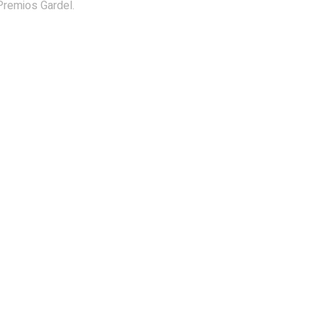
Premios Gardel.
ensoriales en espectÃ¡culos
Simone Inzaghi deja el Inte