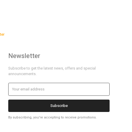
ter
Newsletter
Subscribe to get the latest news, offers and special
announcements.
Subscribe
By subscribing, you're accepting to receive promotions.