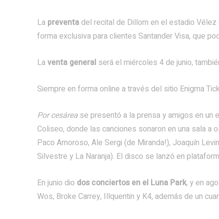
La
preventa
del recital de Dillom en el estadio Véle
forma exclusiva para clientes Santander Visa, que pod
La
venta general
será el miércoles 4 de junio, tambié
Siempre en forma online a través del sitio Enigma Tic
Por cesárea
se presentó a la prensa y amigos en un ev
Coliseo, donde las canciones sonaron en una sala a osc
Paco Amoroso, Ale Sergi (de Miranda!), Joaquín Levint
Silvestre y La Naranja). El disco se lanzó en platafor
En junio dio
dos conciertos en el Luna Park
, y en ag
Wos, Broke Carrey, Illquentin y K4, además de un cua