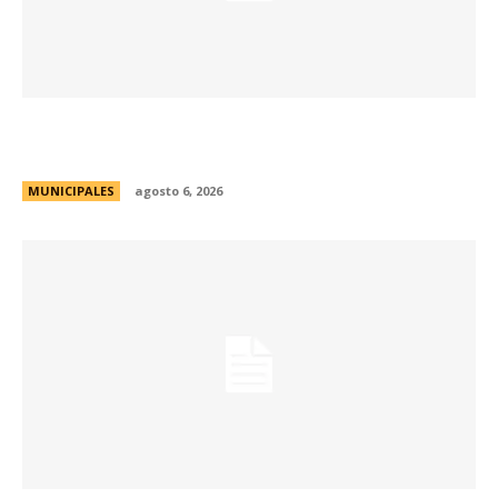
Se abren las inscripciones para la formación
docente en Biodiversidad y Sostenibilidad
MUNICIPALES
agosto 6, 2026