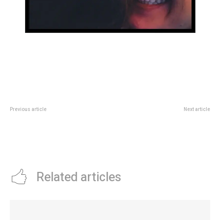
Previous article
Next article
Masters 1000 de Cincinnati:
PreocupaciÃ³n en CABA: se
Carlos Alcaraz ganÃ³ una batalla
pronostica una gran tormenta
ante Rublev y se metiÃ³ en
para el martes
semifinales
Related articles