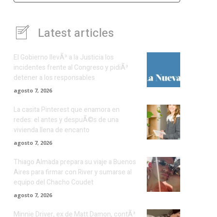
Latest articles
El Gobierno llevÃ³ a la Justicia los
incidentes frente al Congreso y pidiÃ³
detener a los responsables
agosto 7, 2026
La casita Pinterest que enamora en
redes: el antes y despuÃ©s de una
vivienda llena de encanto
agosto 7, 2026
Thiago Almada prepara su viaje a Buenos
Aires para firmar con River y sumarse al
equipo del Chacho Coudet
agosto 7, 2026
Minnie Driver, ex de Matt Damon, contÃ³