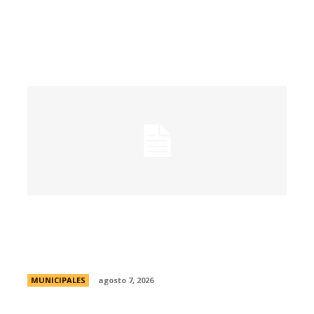
La muestra de coleccionismo más
grande del país celebra su 33° edición en
la ciudad de Córdoba
MUNICIPALES
agosto 7, 2026