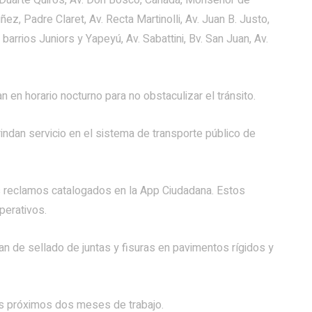
n, Duarte Quirós, Av. Don Bosco, Cañada, Monseñor de
ez, Padre Claret, Av. Recta Martinolli, Av. Juan B. Justo,
barrios Juniors y Yapeyú, Av. Sabattini, Bv. San Juan, Av.
 en horario nocturno para no obstaculizar el tránsito.
rindan servicio en el sistema de transporte público de
los reclamos catalogados en la App Ciudadana. Estos
perativos.
lan de sellado de juntas y fisuras en pavimentos rígidos y
los próximos dos meses de trabajo.