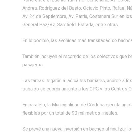
Norte entre el puente Turín y el Centenario, Av. Coló
Andrea, Rodríguez del Busto, Octavio Pinto, Rafael Núñ
Av. 24 de Septiembre, Av. Patria, Costanera Sur en los 
General Paz/Vz. Sarsfield, Estrada, entre otras.
En lo posible, las avenidas más transitadas se bachean
También incluyen el recorrido de los colectivos que b
pasajeros.
Las tareas llegarán a las calles barriales, acorde a 
trabajos se coordinan junto a los CPC y los Centros O
En paralelo, la Municipalidad de Córdoba ejecuta un p
flexibles por un total de 90 mil metros lineales.
Se prevé una nueva inversión en bacheo al finalizar 