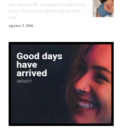
que sobreviviÃ³ a un grave accidente de
autos: “Estoy muy agradecida de estar
viva”
agosto 7, 2026