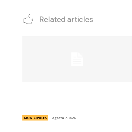
Related articles
La Municipalidad de Córdoba presentó el
Curso de Formación de Linkeadores
Sociales en Soledad No Deseada
MUNICIPALES
agosto 7, 2026