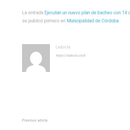
La entrada
Ejecutan un nuevo plan de bacheo con 14 c
se publicó primero en
Municipalidad de Córdoba
.
Ladocta
https://ladocta.click
Previous article
Términos y condiciones del Sistema de Gestión Tu Móvil