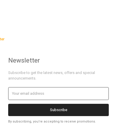
ter
Newsletter
Subscribe to get the latest news, offers and special
announcements.
Subscribe
By subscribing, you're accepting to receive promotions.