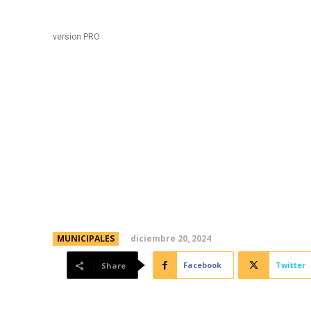
Black
Home
version PRO
Ejecutan un nuevo pla
cuadrillas trabajando
toda la ciudad
diciembre 20, 2024
MUNICIPALES
Facebook
Twitter
Share