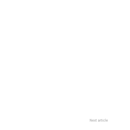
Next article
La historia del día que Ricardo Darín rechazó ser cantante