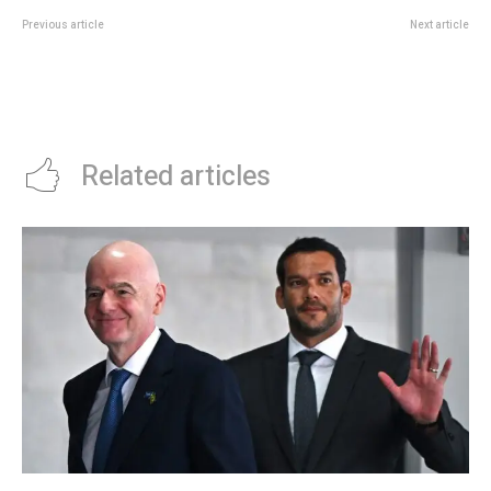
Previous article
Next article
A quÃ© viene Stewart Copeland,
Se probÃ³ el sistema de
ex The Police y uno de los
transmisiÃ³n y recepciÃ³n de
mejores bateristas de la historia
datos para las prÃ³ximas
elecciones provinciales
Related articles