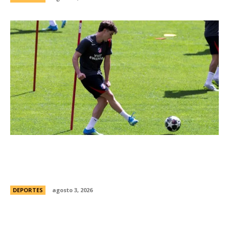
JuliÃ¡n Alvarez ya se “entrena” bajo la disciplina
de AtlÃ©tico de Madrid pese a su deseo de
irse a Barcelona
DEPORTES
agosto 3, 2026