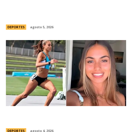
Brasil, el primer sudamericano en hablar sobre
el frustrado proyecto de Infantino en la FIFA:
“Personalmente, me opongo”
DEPORTES
agosto 5, 2026
ConmociÃ³n en Australia: muriÃ³ Natasha Ward,
una atleta australiana de 21 aÃ±os
DEPORTES
agosto 4, 2026