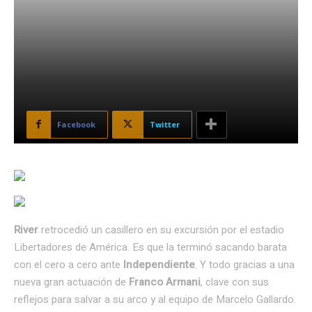
Facebook
Twitter
River
retrocedió un casillero en su excursión por el estadio
Libertadores de América. Es que la terminó sacando barata
con el cero a cero ante
Independiente
. Y todo gracias a una
nueva gran actuación de
Franco Armani
, clave con sus
reflejos para salvar a su arco y al equipo de Marcelo Gallardo.