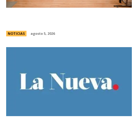
La Legislatura reconociÃ³ a la Gran Logia
Femenina de Argentina
NOTICIAS
agosto 5, 2026
Ley de Tierras: el oficialismo presentÃ³ un
nuevo dictamen para evitar una derrota en el