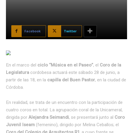
Facebook
Twitter
En el marco del
ciclo “Música en el Paseo”
, el
Coro de la
Legislatura
cordobesa actuará este sábado 28 de junio, a
partir de las 18, en la
capilla del Buen Pastor
, en la ciudad de
Córdoba.
En realidad, se trata de un encuentro con la participación de
cuatro coros en total. La agrupación coral de la Unicameral,
dirigida por
Alejandra Seimandi
, se presentará junto al
Coro
Juvenil Iseam
(femenino), dirigido por Melina Ceballos; el
Coro del Colegio de Arquitectos R1
, a cuyo frente se