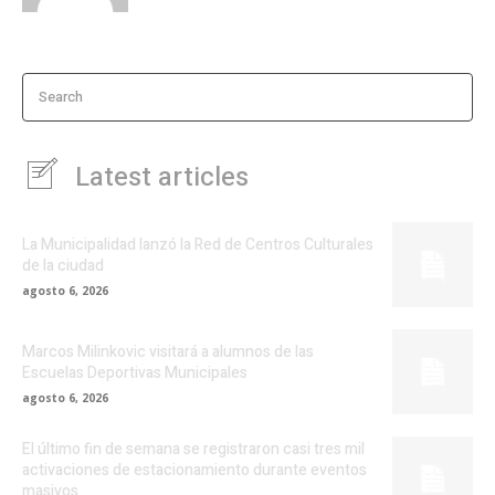
Search
Latest articles
La Municipalidad lanzó la Red de Centros Culturales
de la ciudad
agosto 6, 2026
Marcos Milinkovic visitará a alumnos de las
Escuelas Deportivas Municipales
agosto 6, 2026
El último fin de semana se registraron casi tres mil
activaciones de estacionamiento durante eventos
masivos