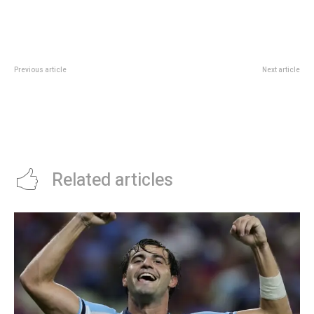
Previous article
Next article
Axel Kicillof se mostrÃ³ en modo
A tres años de su puesta en
campaÃ±a en CÃ³rdoba y
funcionamiento, el Hospital de
asegurÃ³ que el modelo de Milei
Pronta Atención COMIPAZ ya
âfracasÃ³â
atendió a más de 54 mil
pacientes
Related articles