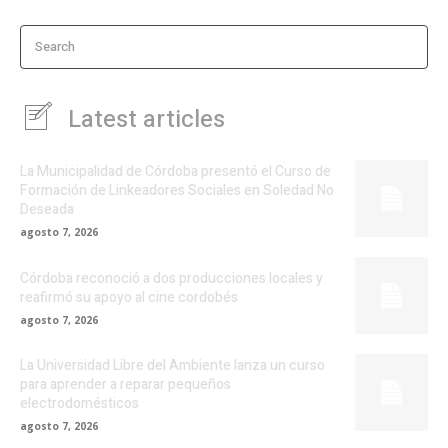
Search
Latest articles
La Municipalidad de Córdoba presentó el Curso de
Formación de Linkeadores Sociales en Soledad No
Deseada
agosto 7, 2026
Córdoba reconoció a dos producciones locales y
reafirmó su apoyo al cine cordobés
agosto 7, 2026
La Universidad Libre del Ambiente lanza un curso
para aprender a reparar pequeños
electrodomésticos
agosto 7, 2026