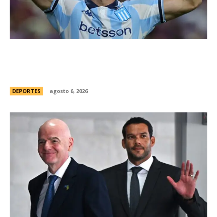
Racing tambiÃ©n tiene “su container”: Milito
tomÃ³ una drÃ¡stica decisiÃ³n y apartÃ³ al
capitÃ¡n Santiago Sosa del plantel
DEPORTES
agosto 6, 2026