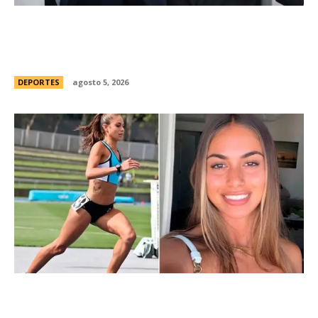
Brasil, el primer sudamericano en hablar sobre
el frustrado proyecto de Infantino en la FIFA:
“Personalmente, me opongo”
DEPORTES
agosto 5, 2026
ConmociÃ³n en Australia: muriÃ³ Natasha Ward,
una atleta australiana de 21 aÃ±os