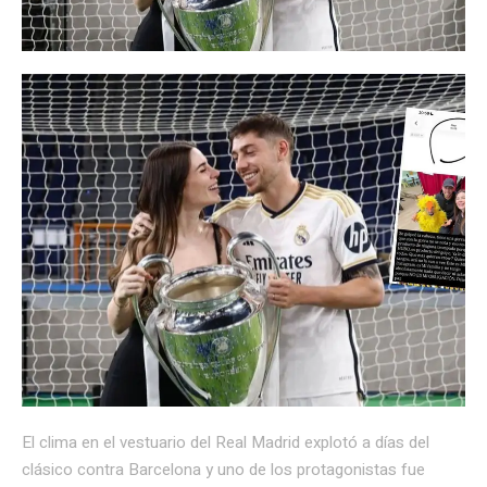
El clima en el vestuario del
Real Madrid
explotó a días del
clásico contra
Barcelona
y uno de los protagonistas fue